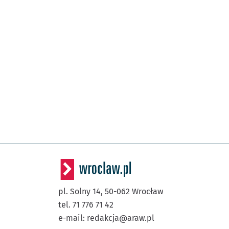
pl. Solny 14,
50-062
Wrocław
tel. 71 776 71 42
e-mail:
redakcja@araw.pl