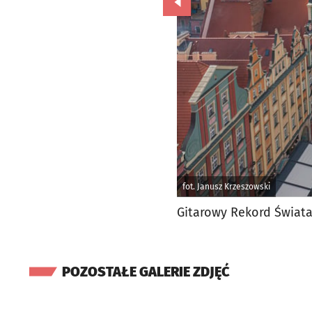
Przejdź do poprzedniego zd
fot. Janusz Krzeszowski
Gitarowy Rekord Świata
POZOSTAŁE GALERIE ZDJĘĆ