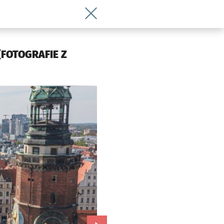
Wróć do artykułu Jest moc! Takich zdj
 (FOTOGRAFIE Z