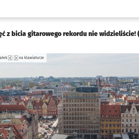
w.pl podserwis: Kultura
ęć z bicia gitarowego rekordu nie widzieliście!
załek
na klawiaturze