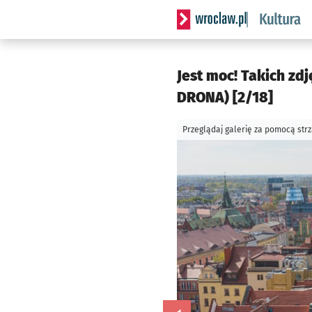
Serwis informacyjny wrocla
Jest moc! Takich zdj
DRONA) [2/18]
Przeglądaj galerię za pomocą str