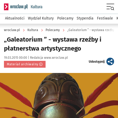
Serwis informacyjny wroclaw.pl podserwis: Kultura
Menu
Aktualności
Wydział Kultury
Polecamy
Stypendia
Festiwale
wroclaw.pl
Kultura
Polecamy
„Galeatorium ” - wystawa rzeźby i 
„Galeatorium ” - wystawa rzeźby i
płatnerstwa artystycznego
Data publikacji:
Autor:
19.03.2015 00:00 |
Redakcja www.wroclaw.pl
artykuł
Udostępnij
Materiał archiwalny
Kliknij, aby powiększyć