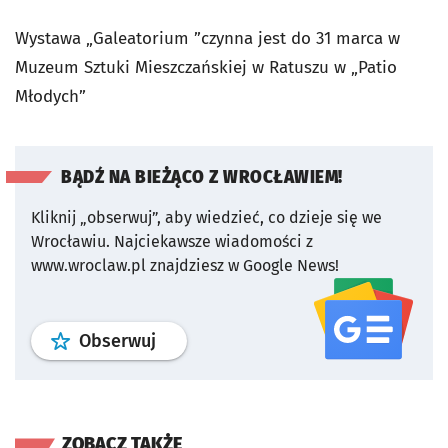
Wystawa „Galeatorium ”czynna jest do 31 marca w
Muzeum Sztuki Mieszczańskiej w Ratuszu w „Patio
Młodych”
BĄDŹ NA BIEŻĄCO Z WROCŁAWIEM!
Kliknij „obserwuj”, aby wiedzieć, co dzieje się we
Wrocławiu.
Najciekawsze wiadomości z
www.wroclaw.pl znajdziesz w Google News!
profil
google news
serwisu wroclaw
Obserwuj
ZOBACZ TAKŻE