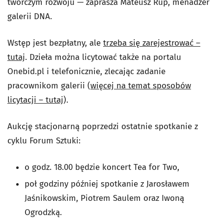
twórczym rozwoju — zaprasza Mateusz Rup, menadżer
galerii DNA.
Wstęp jest bezpłatny, ale
trzeba się zarejestrować –
tutaj
. Dzieła można licytować także na portalu
Onebid.pl i telefonicznie, zlecając zadanie
pracownikom galerii (
więcej na temat sposobów
licytacji – tutaj
).
Aukcję stacjonarną poprzedzi ostatnie spotkanie z
cyklu Forum Sztuki:
o godz. 18.00 będzie koncert Tea for Two,
poł godziny później spotkanie z Jarosławem
Jaśnikowskim, Piotrem Saulem oraz Iwoną
Ogrodzką.