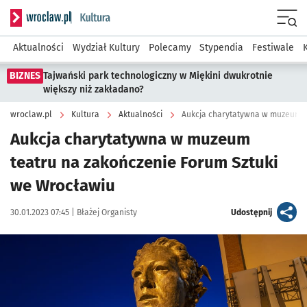
Serwis informacyjny wroclaw.pl podserwis: Kultura
Menu
Aktualności
Wydział Kultury
Polecamy
Stypendia
Festiwale
BIZNES
Tajwański park technologiczny w Miękini dwukrotnie
większy niż zakładano?
wroclaw.pl
Kultura
Aktualności
Aukcja charytatywna w muzeum
teatru na zakończenie Forum Sztuki
we Wrocławiu
Data publikacji:
Autor:
artykuł
30.01.2023 07:45 |
Błażej Organisty
Udostępnij
Kliknij, aby zobaczyć galerię