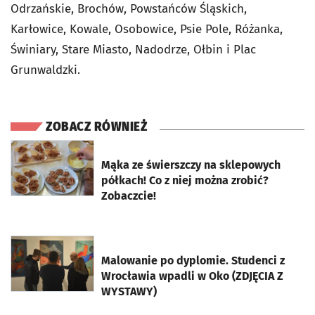
Odrzańskie, Brochów, Powstańców Śląskich,
Karłowice, Kowale, Osobowice, Psie Pole, Różanka,
Świniary, Stare Miasto, Nadodrze, Ołbin i Plac
Grunwaldzki.
ZOBACZ RÓWNIEŻ
otworzy się w nowej karcie
Mąka ze świerszczy na sklepowych
półkach! Co z niej można zrobić?
Zobaczcie!
otworzy się w nowej karcie
Malowanie po dyplomie. Studenci z
Wrocławia wpadli w Oko (ZDJĘCIA Z
WYSTAWY)