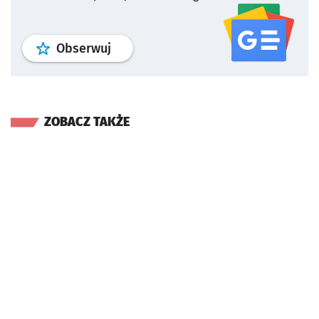
profil
google news
serwisu wroclaw
Obserwuj
ZOBACZ TAKŻE