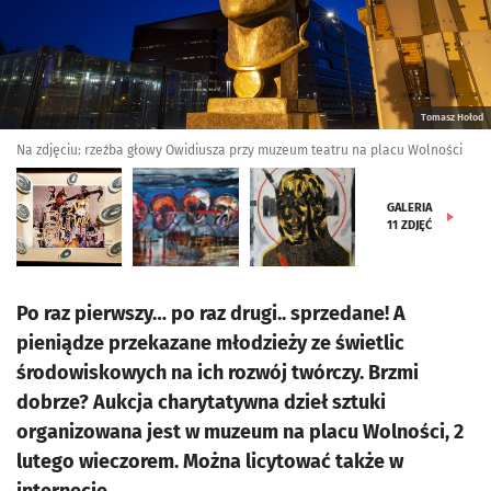
Tomasz Hołod
Na zdjęciu: rzeźba głowy Owidiusza przy muzeum teatru na placu Wolności
GALERIA
11
ZDJĘĆ
Po raz pierwszy… po raz drugi.. sprzedane! A
pieniądze przekazane młodzieży ze świetlic
środowiskowych na ich rozwój twórczy. Brzmi
dobrze? Aukcja charytatywna dzieł sztuki
organizowana jest w muzeum na placu Wolności, 2
lutego wieczorem. Można licytować także w