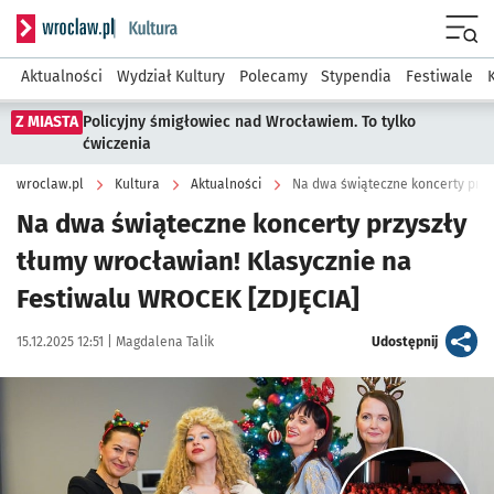
Serwis informacyjny wroclaw.pl podserwis: Kultura
Menu
Aktualności
Wydział Kultury
Polecamy
Stypendia
Festiwale
Z MIASTA
Policyjny śmigłowiec nad Wrocławiem. To tylko
ćwiczenia
wroclaw.pl
Kultura
Aktualności
Na dwa świąteczne koncerty przyszły
tłumy wrocławian! Klasycznie na
Festiwalu WROCEK [ZDJĘCIA]
Data publikacji:
Autor:
artykuł
15.12.2025 12:51 |
Magdalena Talik
Udostępnij
Kliknij, aby zobaczyć galerię