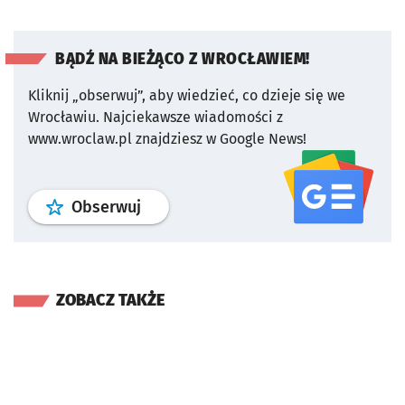
BĄDŹ NA BIEŻĄCO Z WROCŁAWIEM!
Kliknij „obserwuj”, aby wiedzieć, co dzieje się we
Wrocławiu.
Najciekawsze wiadomości z
www.wroclaw.pl znajdziesz w Google News!
profil
google news
serwisu wroclaw
Obserwuj
ZOBACZ TAKŻE