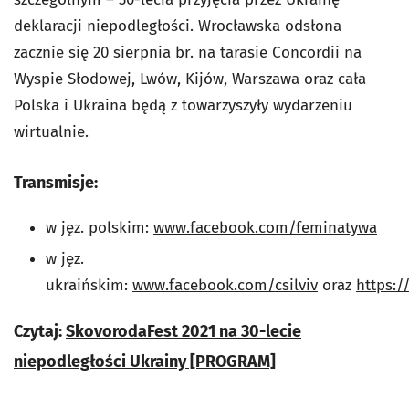
deklaracji niepodległości. Wrocławska odsłona
zacznie się 20 sierpnia br. na tarasie Concordii na
Wyspie Słodowej, Lwów, Kijów, Warszawa oraz cała
Polska i Ukraina będą z towarzyszyły wydarzeniu
wirtualnie.
Transmisje:
w jęz. polskim:
www.facebook.com/feminatywa
w jęz.
ukraińskim:
www.facebook.com/csilviv
oraz
https:
Czytaj:
SkovorodaFest 2021 na 30-lecie
niepodległości Ukrainy [PROGRAM]