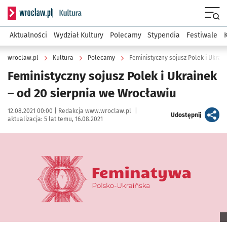
Serwis informacyjny wroclaw.pl podserwis: Kultura
Menu
Aktualności
Wydział Kultury
Polecamy
Stypendia
Festiwale
wroclaw.pl
Kultura
Polecamy
Feministyczny sojusz Polek i Ukrai
Feministyczny sojusz Polek i Ukrainek
– od 20 sierpnia we Wrocławiu
Data publikacji:
Autor:
12.08.2021 00:00 |
Redakcja www.wroclaw.pl
|
artykuł
Udostępnij
aktualizacja:
5 lat temu, 16.08.2021
Kliknij, aby powiększyć