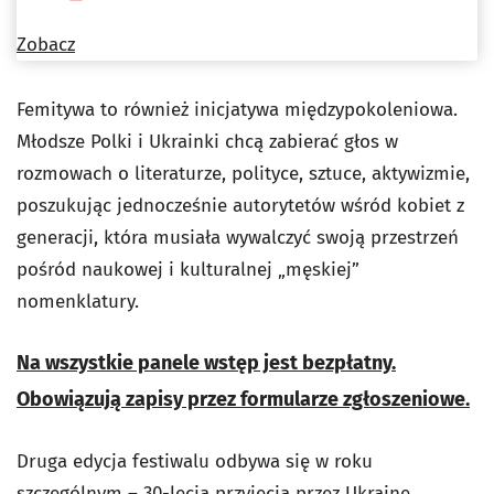
Zobacz
Femitywa to również inicjatywa międzypokoleniowa.
Młodsze Polki i Ukrainki chcą zabierać głos w
rozmowach o literaturze, polityce, sztuce, aktywizmie,
poszukując jednocześnie autorytetów wśród kobiet z
generacji, która musiała wywalczyć swoją przestrzeń
pośród naukowej i kulturalnej „męskiej”
nomenklatury.
Na wszystkie panele wstęp jest bezpłatny.
Obowiązują zapisy przez formularze zgłoszeniowe.
Druga edycja festiwalu odbywa się w roku
szczególnym – 30-lecia przyjęcia przez Ukrainę