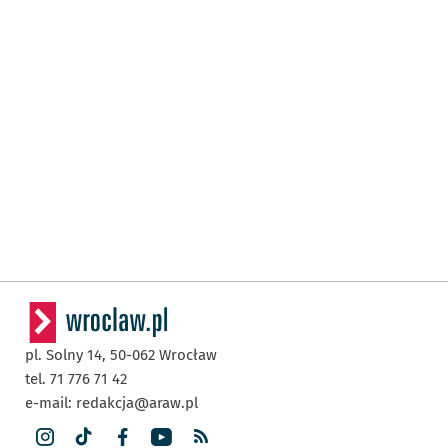
pl. Solny 14,
50-062
Wrocław
tel. 71 776 71 42
e-mail:
redakcja@araw.pl