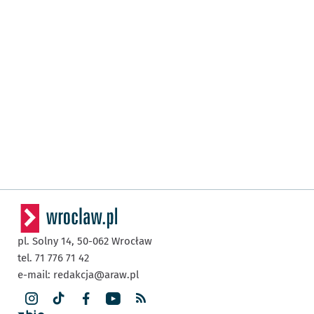
pl. Solny 14,
50-062
Wrocław
tel. 71 776 71 42
e-mail:
redakcja@araw.pl