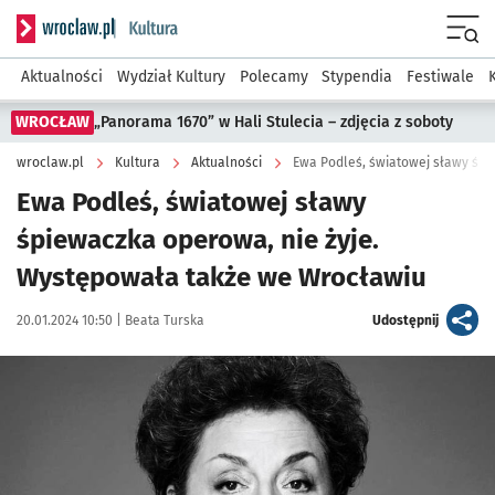
Serwis informacyjny wroclaw.pl podserwis: Kultura
Menu
Aktualności
Wydział Kultury
Polecamy
Stypendia
Festiwale
WROCŁAW
„Panorama 1670” w Hali Stulecia – zdjęcia z soboty
wroclaw.pl
Kultura
Aktualności
Ewa Podleś, światowej sławy
śpiewaczka operowa, nie żyje.
Występowała także we Wrocławiu
Data publikacji:
Autor:
artykuł
20.01.2024 10:50 |
Beata Turska
Udostępnij
Kliknij, aby powiększyć