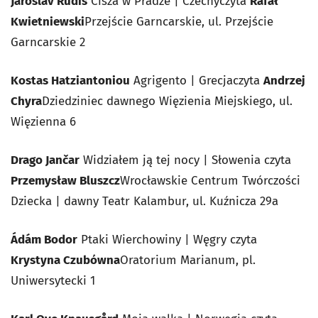
J
aroslav Rudiš
Cisza w Pradze
| Czechyczyta
Rafał
Kwietniewski
Przejście Garncarskie, ul. Przejście
Garncarskie 2
Kostas Hatziantoniou
Agrigento
| Grecjaczyta
Andrzej
Chyra
Dziedziniec dawnego Więzienia Miejskiego, ul.
Więzienna 6
Drago Jančar
Widziałem ją tej nocy
| Słowenia czyta
Przemysław Bluszcz
Wrocławskie Centrum Twórczości
Dziecka | dawny Teatr Kalambur, ul. Kuźnicza 29a
Ádám Bodor
Ptaki Wierchowiny
| Węgry czyta
Krystyna Czubówna
Oratorium Marianum, pl.
Uniwersytecki 1