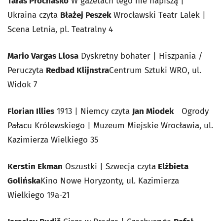
Taras Prochaśko
W gazetach tego nie napiszą
|
Ukraina czyta
Błażej Peszek
Wrocławski Teatr Lalek |
Scena Letnia, pl. Teatralny 4
Mario Vargas Llosa
Dyskretny bohater
| Hiszpania /
Peruczyta
Redbad Klijnstra
Centrum Sztuki WRO, ul.
Widok 7
Florian Illies
1913
| Niemcy czyta
Jan Miodek
Ogrody
Pałacu Królewskiego | Muzeum Miejskie Wrocławia, ul.
Kazimierza Wielkiego 35
Kerstin Ekman
Oszustki
| Szwecja czyta
Elżbieta
Golińska
Kino Nowe Horyzonty, ul. Kazimierza
Wielkiego 19a-21