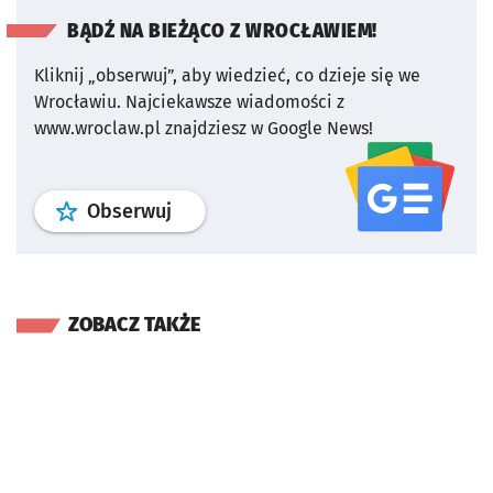
BĄDŹ NA BIEŻĄCO Z WROCŁAWIEM!
Kliknij „obserwuj”, aby wiedzieć, co dzieje się we
Wrocławiu.
Najciekawsze wiadomości z
www.wroclaw.pl znajdziesz w Google News!
profil
google news
serwisu wroclaw
Obserwuj
ZOBACZ TAKŻE