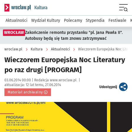
Serwis informacyjny wroclaw.pl podserwis: Kultura
Menu
Aktualności
Wydział Kultury
Polecamy
Stypendia
Festiwale
WROCŁAW
Zakończenie remontu przystanku "pl. Jana Pawła II".
Autobusy będą się tam znowu zatrzymywać
wroclaw.pl
Kultura
Aktualności
Wieczorem Europejska Noc Litera
Wieczorem Europejska Noc Literatury
po raz drugi [PROGRAM]
Data publikacji:
Autor:
03.06.2014 00:00 |
Redakcja www.wroclaw.pl
|
aktualizacja:
12 lat temu, 27.06.2014
artykuł
Udostępnij
Materiał archiwalny
Kliknij, aby powiększyć