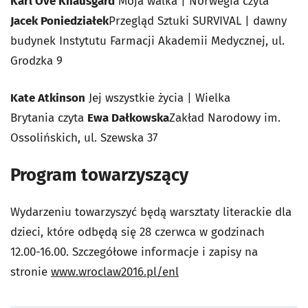
Karl Ove Knausgård
Moja walka
| Norwegia czyta
Jacek Poniedziałek
Przegląd Sztuki SURVIVAL | dawny
budynek Instytutu Farmacji Akademii Medycznej, ul.
Grodzka 9
Kate Atkinson
Jej wszystkie życia
| Wielka
Brytania czyta
Ewa Dałkowska
Zakład Narodowy im.
Ossolińskich, ul. Szewska 37
Program towarzyszący
Wydarzeniu towarzyszyć będą warsztaty literackie dla
dzieci, które odbędą się 28 czerwca w godzinach
12.00-16.00. Szczegółowe informacje i zapisy na
stronie
www.wroclaw2016.pl/enl