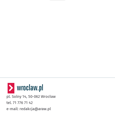
pl. Solny 14,
50-062
Wrocław
tel. 71 776 71 42
e-mail:
redakcja@araw.pl