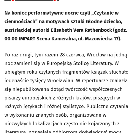
Na koniec performatywne nocne czyli „
Czytanie w
ciemnościach
” na motywach sztuki
Głodne dziecko
,
austriackiej autorki Elisabeth Vera Rathenbock (godz.
00.00 IMPART Scena Kameralna, ul. Mazowiecka 17).
Po raz drugi, tym razem 28 czerwca, Wrocław na jedną
noc zamieni się w Europejską Stolicę Literatury. W
ubiegłym roku czytanych fragmentów książek słuchało
jedenaście tysięcy Wrocławian. W repertuarze znalazła
się niepublikowana dotąd twórczość współczesnych
pisarzy europejskich z różnych krajów, piszących w
różnych językach i różnej stylistyce. Publiczne czytania
w wykonaniu znanych osób, organizowane w
niezwykłych lokalizacjach często nie kojarzonych z
literaturą, pozwalają odbiorcom doświadczyć mocy