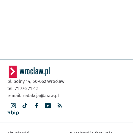
pl. Solny 14,
50-062
Wrocław
tel. 71 776 71 42
e-mail:
redakcja@araw.pl