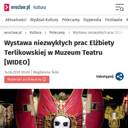
Serwis informacyjny wroclaw.pl podserwis: Kultura
Menu
Aktualności
Wydział Kultury
Polecamy
Stypendia
Festiwale
wroclaw.pl
Kultura
Polecamy
Wystawa niezwykłych prac Elżbiety
Wystawa niezwykłych prac Elżbiety
Terlikowskiej w Muzeum Teatru
[WIDEO]
Data publikacji:
Autor:
14.06.2020 00:00 |
Magdalena Talik
artykuł
Udostępnij
Materiał archiwalny
Kliknij, aby powiększyć