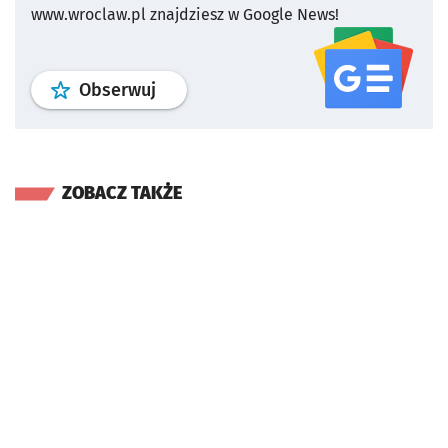
www.wroclaw.pl znajdziesz w Google News!
profil
google news
serwisu wroclaw
Obserwuj
ZOBACZ TAKŻE