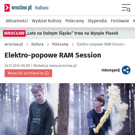
Serwis informacyjny wroclaw.pl podserwis: Kultura
Menu
Aktualności
Wydział Kultury
Polecamy
Stypendia
Festiwale
WROCŁAW
„Lato na Dolnym Śląsku” trwa na Wyspie Piasek
wroclaw.pl
Kultura
Polecamy
Elektro-popowe RAM Session
Elektro-popowe RAM Session
Data publikacji:
Autor:
24.11.2014 00:00 |
Redakcja www.wroclaw.pl
artykuł
Udostępnij
Materiał archiwalny
Kliknij, aby powiększyć