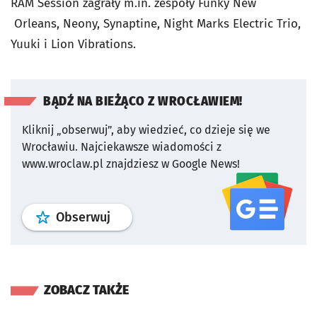
RAM Session zagrały m.in. zespoły Funky New
Orleans, Neony, Synaptine, Night Marks Electric Trio,
Yuuki i Lion Vibrations.
BĄDŹ NA BIEŻĄCO Z WROCŁAWIEM!
Kliknij „obserwuj”, aby wiedzieć, co dzieje się we
Wrocławiu.
Najciekawsze wiadomości z
www.wroclaw.pl znajdziesz w Google News!
profil
google news
serwisu wroclaw
Obserwuj
ZOBACZ TAKŻE