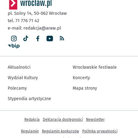
pl. Solny 14,
50-062
Wrocław
tel. 71 776 71 42
e-mail:
redakcja@araw.pl
Aktualności
Wrocławskie festiwale
Wydział Kultury
Koncerty
Polecamy
Mapa strony
Stypendia artystyczne
Inne informacje
Redakcja
Deklaracja dostępności
Newsletter
Regulamin
Regulamin konkursów
Polityka prywatności