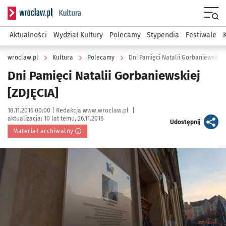
Serwis informacyjny wroclaw.pl podserwis: Kultura
Menu
Aktualności
Wydział Kultury
Polecamy
Stypendia
Festiwale
wroclaw.pl
Kultura
Polecamy
Dni Pamięci Natalii Gorbaniewskiej
Dni Pamięci Natalii Gorbaniewskiej
[ZDJĘCIA]
Data publikacji:
Autor:
18.11.2016 00:00 |
Redakcja www.wroclaw.pl
|
aktualizacja:
10 lat temu, 26.11.2016
artykuł
Udostępnij
Materiał archiwalny
Kliknij, aby powiększyć