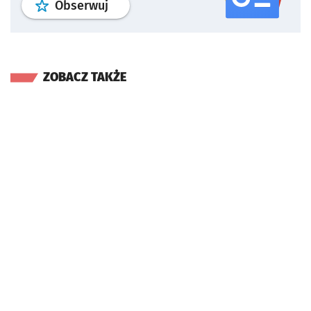
profil
google news
serwisu wroclaw
Obserwuj
ZOBACZ TAKŻE