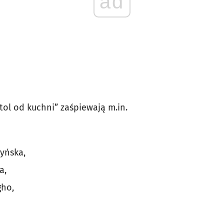
ad
tol od kuchni” zaśpiewają m.in.
yńska,
a,
ho,