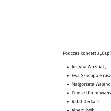
Podczas koncertu „Capi
Justyna Woźniak,
Ewa Szlempo-Krusz
Małgorzata Walend
Emose Uhunmwang
Rafał Derkacz,
Albert Pyśk,