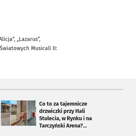
icja”, „Lazarus”,
 Światowych Musicali II:
otworzy się w nowej karcie
Co to za tajemnicze
drzwiczki przy Hali
Stulecia, w Rynku i na
Tarczyński Arena?
Wyjaśniamy!