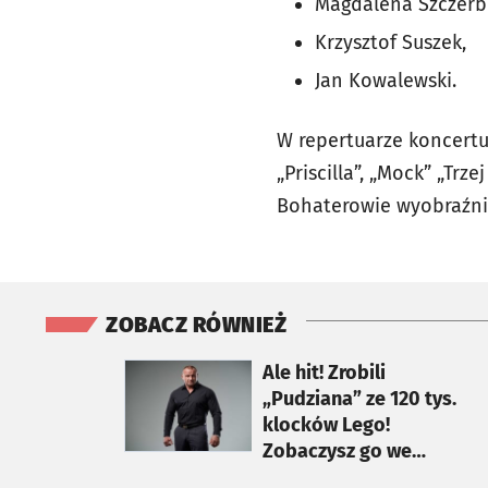
Magdalena Szczerb
Krzysztof Suszek,
Jan Kowalewski.
W repertuarze koncertu z
„Priscilla”, „Mock” „Trz
Bohaterowie wyobraźni
ZOBACZ RÓWNIEŻ
otworzy się w nowej karcie
Ale hit! Zrobili
„Pudziana” ze 120 tys.
klocków Lego!
Zobaczysz go we
Wrocławiu, w Sky Tower