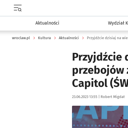
Menu główne portalu wroclaw.pl
Aktualności
Wydział K
wroclaw.pl
Kultura
Aktualności
Przyjdźcie 
przebojów 
Capitol (Ś
Data publikacji:
Autor:
23.06.2023 13:55 |
Robert Migdał
Kliknij, aby zobaczyć galer