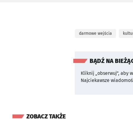
darmowe wejścia
kultu
BĄDŹ NA BIEŻĄ
Kliknij „obserwuj”, aby 
Najciekawsze wiadomośc
ZOBACZ TAKŻE