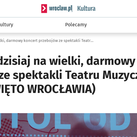
Serwis informacyjny wroclaw.pl podserwis: 
ultury
Polecamy
Przyjdźcie dzisiaj na wielki, darmowy koncert przebojów ze spektakli Teatru Muzycznego Capitol (ŚWIĘTO WROCŁAWIA)
dzisiaj na wielki, darmowy
ze spektakli Teatru Muzy
WIĘTO WROCŁAWIA)
ię