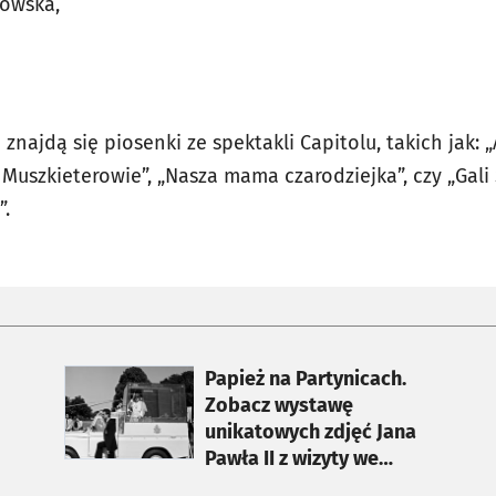
owska,
najdą się piosenki ze spektakli Capitolu, takich jak: „Al
ej Muszkieterowie”, „Nasza mama czarodziejka”, czy „Gali
”.
otworzy się w nowej karcie
Papież na Partynicach.
Zobacz wystawę
unikatowych zdjęć Jana
Pawła II z wizyty we
Wrocławiu