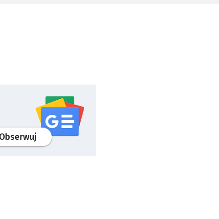
profil
google news
serwisu wroclaw.pl
Obserwuj