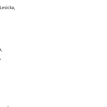
Lesicka,
,
a,
,