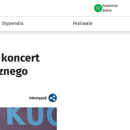
Powietrze
we Wrocławiu
Kultura
dobre
Stypendia
Festiwale
 koncert
cznego
artykuł
Udostępnij