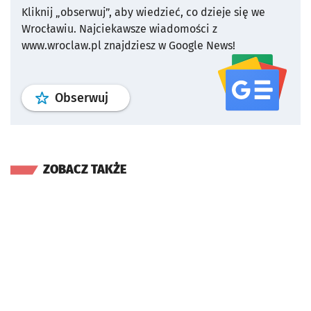
Kliknij „obserwuj”, aby wiedzieć, co dzieje się we
Wrocławiu.
Najciekawsze wiadomości z
www.wroclaw.pl znajdziesz w Google News!
profil
google news
serwisu wroclaw
Obserwuj
ZOBACZ TAKŻE