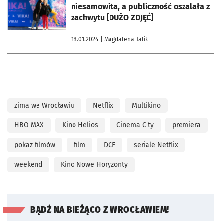
niesamowita, a publiczność oszalała z
zachwytu [DUŻO ZDJĘĆ]
18.01.2024
| Magdalena Talik
zima we Wrocławiu
Netflix
Multikino
HBO MAX
Kino Helios
Cinema City
premiera
pokaz filmów
film
DCF
seriale Netflix
weekend
Kino Nowe Horyzonty
BĄDŹ NA BIEŻĄCO Z WROCŁAWIEM!