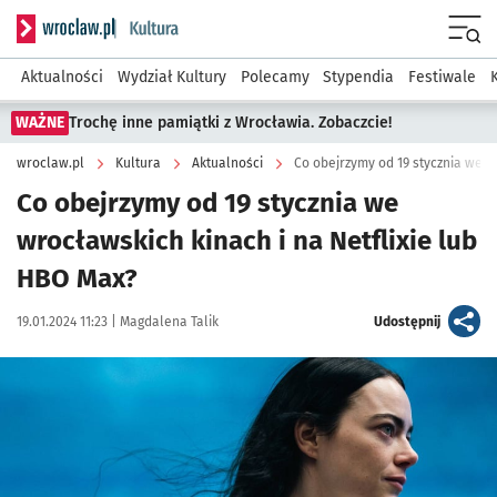
Serwis informacyjny wroclaw.pl podserwis: Kultura
Menu
Aktualności
Wydział Kultury
Polecamy
Stypendia
Festiwale
WAŻNE
Trochę inne pamiątki z Wrocławia. Zobaczcie!
wroclaw.pl
Kultura
Aktualności
Co obejrzymy od 19 stycznia we w
Co obejrzymy od 19 stycznia we
wrocławskich kinach i na Netflixie lub
HBO Max?
Data publikacji:
Autor:
artykuł
19.01.2024 11:23 |
Magdalena Talik
Udostępnij
Kliknij, aby powiększyć