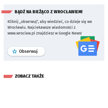
BĄDŹ NA BIEŻĄCO Z WROCŁAWIEM!
Kliknij „obserwuj”, aby wiedzieć, co dzieje się we
Wrocławiu.
Najciekawsze wiadomości z
www.wroclaw.pl znajdziesz w Google News!
profil
google news
serwisu wroclaw
Obserwuj
ZOBACZ TAKŻE