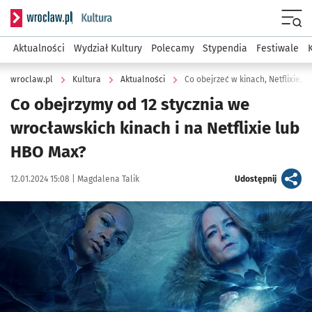
Serwis informacyjny wroclaw.pl podserwis: Kultura
Menu
Aktualności
Wydział Kultury
Polecamy
Stypendia
Festiwale
wroclaw.pl
Kultura
Aktualności
Co obejrzeć w kinach, Netflixie, 
Co obejrzymy od 12 stycznia we
wrocławskich kinach i na Netflixie lub
HBO Max?
Data publikacji:
Autor:
artykuł
12.01.2024 15:08 |
Magdalena Talik
Udostępnij
Kliknij, aby powiększyć