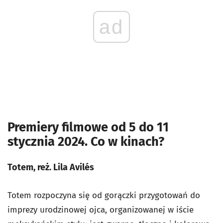
ad
Premiery filmowe od 5 do 11
stycznia 2024. Co w kinach?
Totem, reż. Lila Avilés
Totem rozpoczyna się od gorączki przygotowań do
imprezy urodzinowej ojca, organizowanej w iście