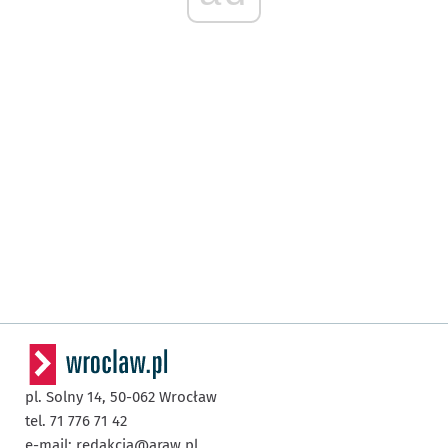
pl. Solny 14,
50-062
Wrocław
tel. 71 776 71 42
e-mail:
redakcja@araw.pl