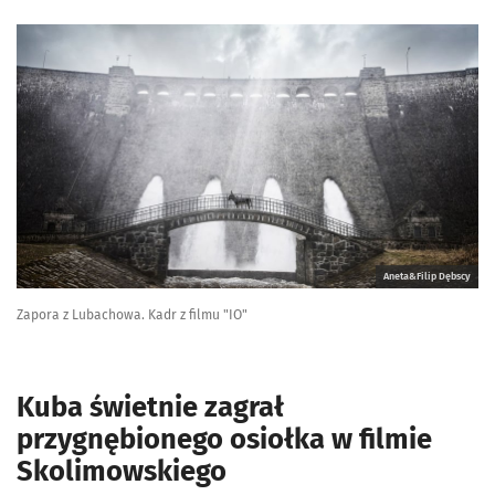
Aneta&Filip Dębscy
Zapora z Lubachowa. Kadr z filmu "IO"
Kuba świetnie zagrał
przygnębionego osiołka w filmie
Skolimowskiego