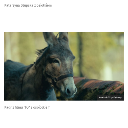
Katarzyna Słupska z osiołkiem
Aneta&Filip Dębscy
Kadr z filmu "IO" z osoiołkiem