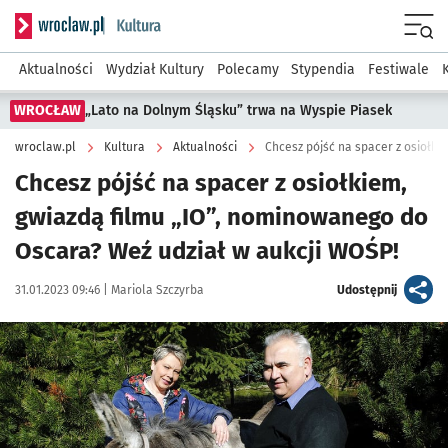
Serwis informacyjny wroclaw.pl podserwis: Kultura
Menu
Aktualności
Wydział Kultury
Polecamy
Stypendia
Festiwale
WROCŁAW
„Lato na Dolnym Śląsku” trwa na Wyspie Piasek
wroclaw.pl
Kultura
Aktualności
Chcesz pójść na spacer z osiołkiem,
gwiazdą filmu „IO”, nominowanego do
Oscara? Weź udział w aukcji WOŚP!
Data publikacji:
Autor:
artykuł
31.01.2023 09:46 |
Mariola Szczyrba
Udostępnij
Kliknij, aby zobaczyć galerię