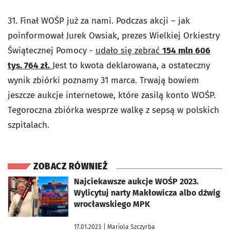
31. Finał WOŚP już za nami. Podczas akcji – jak
poinformował Jurek Owsiak, prezes Wielkiej Orkiestry
Świątecznej Pomocy -
udało się zebrać
154 mln 606
tys. 764 zł.
Jest to kwota deklarowana, a ostateczny
wynik zbiórki poznamy 31 marca. Trwają bowiem
jeszcze aukcje internetowe, które zasilą konto WOŚP.
Tegoroczna zbiórka wesprze walkę z sepsą w polskich
szpitalach.
ZOBACZ RÓWNIEŻ
otworzy się w nowej karcie
Najciekawsze aukcje WOŚP 2023.
Wylicytuj narty Makłowicza albo dźwig
wrocławskiego MPK
17.01.2023
| Mariola Szczyrba