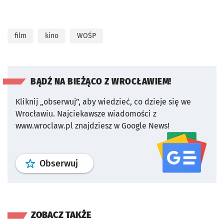
film
kino
WOŚP
BĄDŹ NA BIEŻĄCO Z WROCŁAWIEM!
Kliknij „obserwuj”, aby wiedzieć, co dzieje się we
Wrocławiu.
Najciekawsze wiadomości z
www.wroclaw.pl znajdziesz w Google News!
profil
google news
serwisu wroclaw
Obserwuj
ZOBACZ TAKŻE