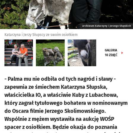
archiwum Katarzyny i Jerzego Słupskich
Katarzyna i Jerzy Słupscy ze swoim osiołkiem
GALERIA
10
ZDJĘĆ
- Palma mu nie odbiła od tych nagród i sławy -
zapewnia ze śmiechem Katarzyna Słupska,
właścicielka IO, a właściwie Kuby z Lubachowa,
który zagrał tytułowego bohatera w nominowanym
do Oscara filmie Jerzego Skolimowskiego.
Wspólnie z mężem wystawiła na aukcję WOŚP
spacer z osiołkiem. Będzie okazja do poznania