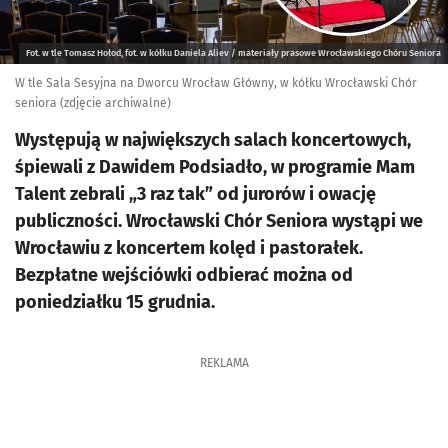
Fot. w tle Tomasz Hołod, fot. w kółku Daniela Aliev / materiały prasowe Wrocławskiego Chóru Seniora
W tle Sala Sesyjna na Dworcu Wrocław Główny, w kółku Wrocławski Chór
seniora (zdjęcie archiwalne)
Występują w największych salach koncertowych,
śpiewali z Dawidem Podsiadło, w programie Mam
Talent zebrali „3 raz tak” od jurorów i owację
publiczności. Wrocławski Chór Seniora wystąpi we
Wrocławiu z koncertem kolęd i pastorałek.
Bezpłatne wejściówki odbierać można od
poniedziałku 15 grudnia.
REKLAMA