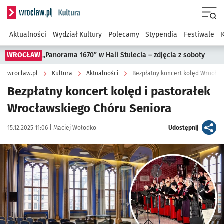
Serwis informacyjny wroclaw.pl podserwis: Kultura
Menu
Aktualności
Wydział Kultury
Polecamy
Stypendia
Festiwale
WROCŁAW
„Panorama 1670” w Hali Stulecia – zdjęcia z soboty
wroclaw.pl
Kultura
Aktualności
Bezpłatny koncert kolęd Wrocław
Bezpłatny koncert kolęd i pastorałek
Wrocławskiego Chóru Seniora
Data publikacji:
Autor:
artykuł
15.12.2025 11:06 |
Maciej Wołodko
Udostępnij
Kliknij, aby powiększyć