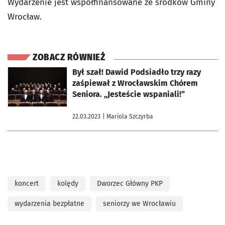
Wydarzenie jest współfinansowane ze środków Gminy
Wrocław.
ZOBACZ RÓWNIEŻ
otworzy się w nowej karcie
Był szał! Dawid Podsiadło trzy razy
zaśpiewał z Wrocławskim Chórem
Seniora. „Jesteście wspaniali!”
22.03.2023
| Mariola Szczyrba
koncert
kolędy
Dworzec Główny PKP
wydarzenia bezpłatne
seniorzy we Wrocławiu