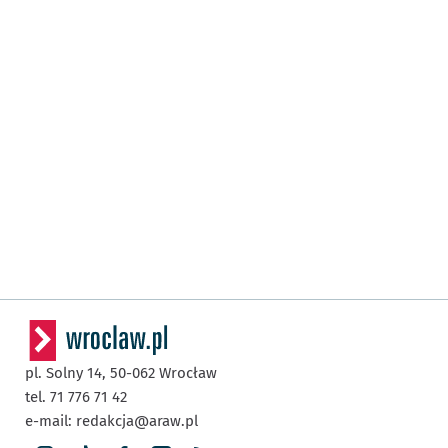
pl. Solny 14,
50-062
Wrocław
tel. 71 776 71 42
e-mail:
redakcja@araw.pl