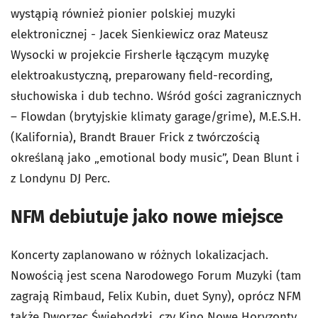
wystąpią również pionier polskiej muzyki
elektronicznej - Jacek Sienkiewicz oraz Mateusz
Wysocki w projekcie Firsherle łączącym muzykę
elektroakustyczną, preparowany field-recording,
słuchowiska i dub techno. Wśród gości zagranicznych
– Flowdan (brytyjskie klimaty garage/grime), M.E.S.H.
(Kalifornia), Brandt Brauer Frick z twórczością
określaną jako „emotional body music”, Dean Blunt i
z Londynu DJ Perc.
NFM debiutuje jako nowe miejsce
Koncerty zaplanowano w różnych lokalizacjach.
Nowością jest scena Narodowego Forum Muzyki (tam
zagrają Rimbaud, Felix Kubin, duet Syny), oprócz NFM
także Dworzec Świebodzki, czy Kino Nowe Horyzonty.