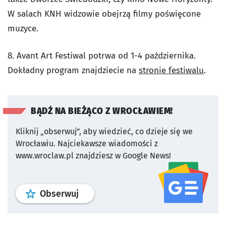
W salach KNH widzowie obejrzą filmy poświęcone
muzyce.
8. Avant Art Festiwal potrwa od 1-4 października.
Dokładny program znajdziecie na
stronie festiwalu
.
BĄDŹ NA BIEŻĄCO Z WROCŁAWIEM!
Kliknij „obserwuj”, aby wiedzieć, co dzieje się we
Wrocławiu.
Najciekawsze wiadomości z
www.wroclaw.pl znajdziesz w Google News!
profil
google news
serwisu wroclaw
Obserwuj