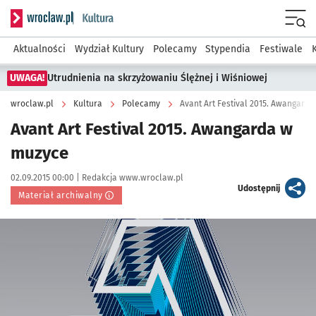
Serwis informacyjny wroclaw.pl podserwis: Kultura
Menu
Aktualności
Wydział Kultury
Polecamy
Stypendia
Festiwale
UWAGA!
Utrudnienia na skrzyżowaniu Ślężnej i Wiśniowej
wroclaw.pl
Kultura
Polecamy
Avant Art Festival 2015. Awangard
Avant Art Festival 2015. Awangarda w
muzyce
Data publikacji:
Autor:
02.09.2015 00:00 |
Redakcja www.wroclaw.pl
artykuł
Udostępnij
Materiał archiwalny
Kliknij, aby powiększyć