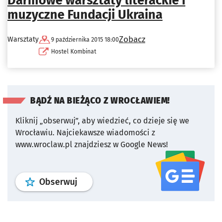
Darmowe warsztaty literackie i
muzyczne Fundacji Ukraina
Zobacz
Warsztaty
9 października 2015 18:00
Hostel Kombinat
BĄDŹ NA BIEŻĄCO Z WROCŁAWIEM!
Kliknij „obserwuj”, aby wiedzieć, co dzieje się we
Wrocławiu.
Najciekawsze wiadomości z
www.wroclaw.pl znajdziesz w Google News!
profil
google news
serwisu wroclaw
Obserwuj