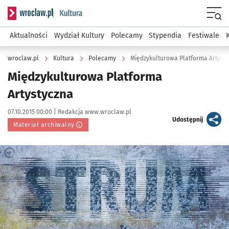
Serwis informacyjny wroclaw.pl podserwis: Kultura
Menu
Aktualności
Wydział Kultury
Polecamy
Stypendia
Festiwale
wroclaw.pl
Kultura
Polecamy
Międzykulturowa Platforma Artyst
Międzykulturowa Platforma
Artystyczna
Data publikacji:
Autor:
07.10.2015 00:00 |
Redakcja www.wroclaw.pl
artykuł
Udostępnij
Materiał archiwalny
Kliknij, aby powiększyć