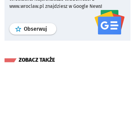
www.wroclaw.pl znajdziesz w Google News!
profil
google news
serwisu wroclaw
Obserwuj
ZOBACZ TAKŻE