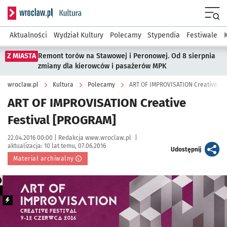
Serwis informacyjny wroclaw.pl podserwis: Kultura
Menu
Aktualności
Wydział Kultury
Polecamy
Stypendia
Festiwale
Z MIASTA
Remont torów na Stawowej i Peronowej. Od 8 sierpnia
zmiany dla kierowców i pasażerów MPK
wroclaw.pl
Kultura
Polecamy
ART OF IMPROVISATION Creative Fe
ART OF IMPROVISATION Creative
Festival [PROGRAM]
Data publikacji:
Autor:
22.04.2016 00:00 |
Redakcja www.wroclaw.pl
|
aktualizacja:
10 lat temu, 07.06.2016
artykuł
Udostępnij
Materiał archiwalny
Kliknij, aby powiększyć