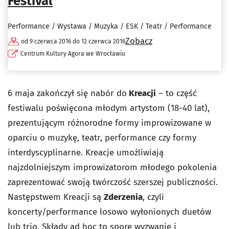
Festival
Performance / Wystawa / Muzyka / ESK / Teatr / Performance
Zobacz
od 9 czerwca 2016 do 12 czerwca 2016
Centrum Kultury Agora we Wrocławiu
6 maja zakończył się nabór do
Kreacji
– to część
festiwalu poświęcona młodym artystom (18-40 lat),
prezentującym różnorodne formy improwizowane w
oparciu o muzykę, teatr, performance czy formy
interdyscyplinarne. Kreacje umożliwiają
najzdolniejszym improwizatorom młodego pokolenia
zaprezentować swoją twórczość szerszej publiczności.
Następstwem Kreacji są
Zderzenia
, czyli
koncerty/performance losowo wyłonionych duetów
lub trio. Składy ad hoc to spore wyzwanie i