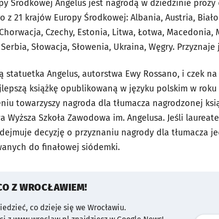
py Środkowej Angelus jest nagrodą w dziedzinie prozy 
z 21 krajów Europy Środkowej: Albania, Austria, Białor
 Chorwacja, Czechy, Estonia, Litwa, Łotwa, Macedonia,
 Serbia, Słowacja, Słowenia, Ukraina, Węgry. Przyznaje
 statuetka Angelus, autorstwa Ewy Rossano, i czek na k
jlepszą książkę opublikowaną w języku polskim w rok
eniu towarzyszy nagroda dla tłumacza nagrodzonej ksią
wa Wyższa Szkoła Zawodowa im. Angelusa. Jeśli laureat
odejmuje decyzję o przyznaniu nagrody dla tłumacza je
anych do finałowej siódemki.
CO Z WROCŁAWIEM!
wiedzieć, co dzieje się we Wrocławiu.