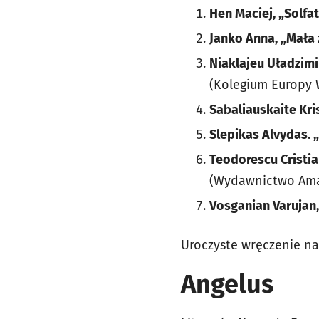
Hen Maciej, „Solfa
Janko Anna, „Mała
Niaklajeu Uładzimi
(Kolegium Europy 
Sabaliauskaite Kris
Slepikas Alvydas. 
Teodorescu Cristia
(Wydawnictwo Ama
Vosganian Varujan
Uroczyste wręczenie na
Angelus