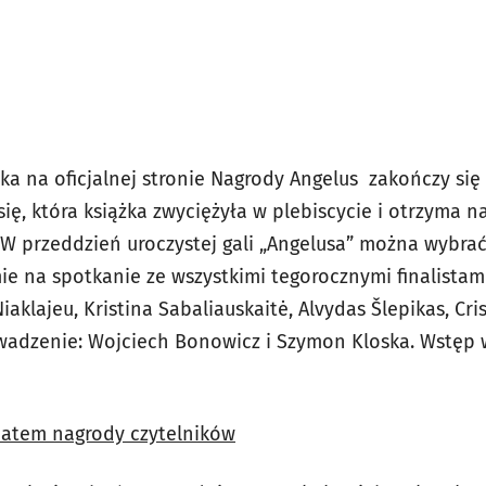
ika na oficjalnej stronie Nagrody Angelus zakończy si
ię, która książka zwyciężyła w plebiscycie i otrzyma 
 W przeddzień uroczystej gali „Angelusa” można wybrać
e na spotkanie ze wszystkimi tegorocznymi finalistam
iaklajeu, Kristina Sabaliauskaitė, Alvydas Šlepikas, Cri
wadzenie: Wojciech Bonowicz i Szymon Kloska. Wstęp 
reatem nagrody czytelników