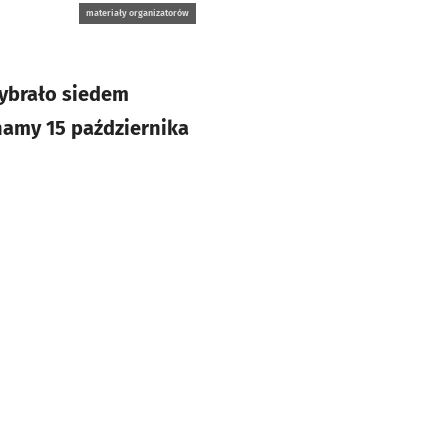
materiały organizatorów
wybrało siedem
namy 15 października