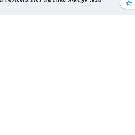
i z www.wroclaw.pl znajdziesz w Google News!