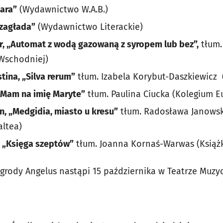
tara”
(Wydawnictwo W.A.B.)
 zagłada”
(Wydawnictwo Literackie)
r, „Automat z wodą gazowaną z syropem lub bez”,
tłum.
Wschodniej)
tina, „Silva rerum”
tłum. Izabela Korybut-Daszkiewicz
„Mam na imię Maryte”
tłum. Paulina Ciucka (Kolegium 
n, „Medgidia, miasto u kresu”
tłum. Radosława Janowsk
ltea)
, „Księga szeptów”
tłum. Joanna Kornaś-Warwas (Książ
grody Angelus nastąpi 15 października w Teatrze Muzy