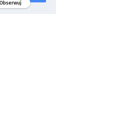
profil
google news
serwisu wroclaw.pl
Obserwuj