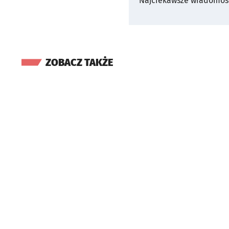
Najciekawsze wiadomośc
ZOBACZ TAKŻE