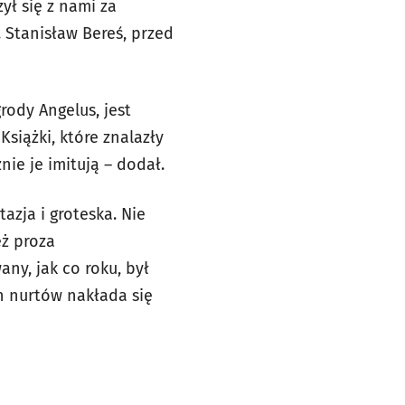
ł się z nami za
 Stanisław Bereś, przed
rody Angelus, jest
Książki, które znalazły
znie je imitują – dodał.
tazja i groteska. Nie
eż proza
ny, jak co roku, był
ch nurtów nakłada się