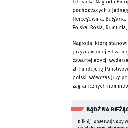
Literacka Nagroda Euro
pochodzących z jednego 
Hercegowina, Bułgaria,
Polska, Rosja, Rumunia,
Nagroda, którą stanowią
przyznawana jest za na
czwartej edycji wydarz
zł. Funduje ją Państwo
polski, wówczas jury p
zagranicznych nominow
BĄDŹ NA BIEŻĄ
Kliknij „obserwuj”, aby 