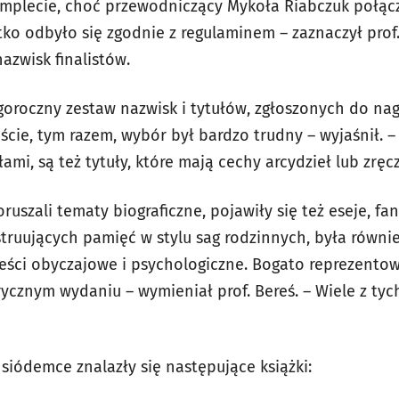
mplecie, choć przewodniczący Mykoła Riabczuk połączy
ko odbyło się zgodnie z regulaminem – zaznaczył prof.
azwisk finalistów.
goroczny zestaw nazwisk i tytułów, zgłoszonych do nag
ście, tym razem, wybór był bardzo trudny – wyjaśnił. – 
ełami, są też tytuły, które mają cechy arcydzieł lub zręc
uszali tematy biograficzne, pojawiły się też eseje, fan
struujących pamięć w stylu sag rodzinnych, była równi
ści obyczajowe i psychologiczne. Bogato reprezentowa
rycznym wydaniu – wymieniał prof. Bereś. – Wiele z ty
siódemce znalazły się następujące książki: