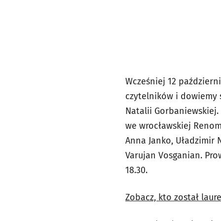
Wcześniej 12 październ
czytelników i dowiemy s
Natalii Gorbaniewskiej.
we wrocławskiej Renomi
Anna Janko, Uładzimir N
Varujan Vosganian. Pro
18.30.
Zobacz, kto został lau