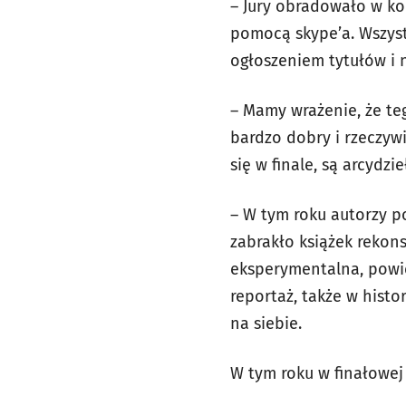
– Jury obradowało w ko
pomocą skype’a. Wszyst
ogłoszeniem tytułów i n
– Mamy wrażenie, że te
bardzo dobry i rzeczywi
się w finale, są arcydzi
– W tym roku autorzy por
zabrakło książek rekon
eksperymentalna, powie
reportaż, także w histo
na siebie.
W tym roku w finałowej 