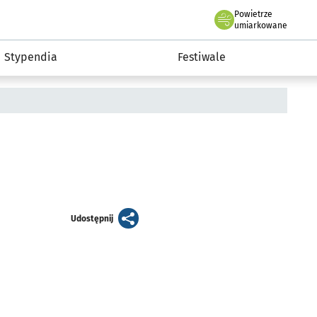
Powietrze
we Wrocławiu
Kultura
umiarkowane
Stypendia
Festiwale
artykuł
Udostępnij