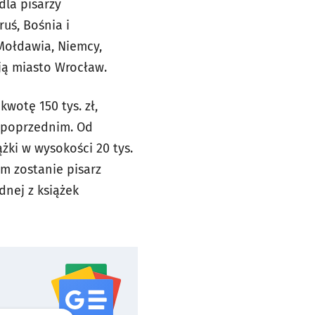
dla pisarzy
uś, Bośnia i
 Mołdawia, Niemcy,
 ją miasto Wrocław.
wotę 150 tys. zł,
u poprzednim. Od
żki w wysokości 20 tys.
em zostanie pisarz
dnej z książek