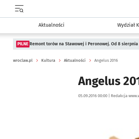
Menu główne portalu wroclaw.pl
Aktualności
Wydział K
PILNE
Remont torów na Stawowej i Peronowej. Od 8 sierpnia
wroclaw.pl
Kultura
Aktualności
Angelus 2016
Angelus 20
Data publikacji:
Autor:
05.09.2016 00:00 |
Redakcja www.
Kliknij, aby powiększyć