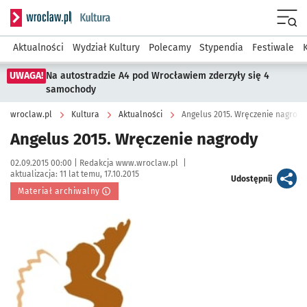
Serwis informacyjny wroclaw.pl podserwis: Kultura
Menu
Aktualności
Wydział Kultury
Polecamy
Stypendia
Festiwale
UWAGA!
Na autostradzie A4 pod Wrocławiem zderzyły się 4
samochody
wroclaw.pl
Kultura
Aktualności
Angelus 2015. Wręczenie nagrody
Angelus 2015. Wręczenie nagrody
Data publikacji:
Autor:
02.09.2015 00:00 |
Redakcja www.wroclaw.pl
|
aktualizacja:
11 lat temu, 17.10.2015
artykuł
Udostępnij
Materiał archiwalny
Kliknij, aby powiększyć