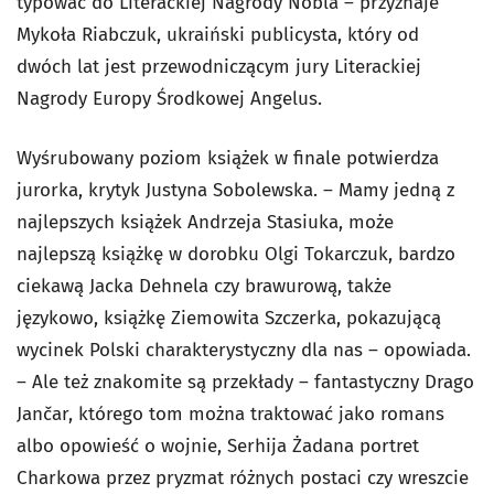
typować do Literackiej Nagrody Nobla – przyznaje
Mykoła Riabczuk, ukraiński publicysta, który od
dwóch lat jest przewodniczącym jury Literackiej
Nagrody Europy Środkowej Angelus.
Wyśrubowany poziom książek w finale potwierdza
jurorka, krytyk Justyna Sobolewska. – Mamy jedną z
najlepszych książek Andrzeja Stasiuka, może
najlepszą książkę w dorobku Olgi Tokarczuk, bardzo
ciekawą Jacka Dehnela czy brawurową, także
językowo, książkę Ziemowita Szczerka, pokazującą
wycinek Polski charakterystyczny dla nas – opowiada.
– Ale też znakomite są przekłady – fantastyczny Drago
Jančar, którego tom można traktować jako romans
albo opowieść o wojnie, Serhija Żadana portret
Charkowa przez pryzmat różnych postaci czy wreszcie