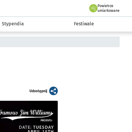
Powietrze
we Wrocławiu
Kultura
umiarkowane
Stypendia
Festiwale
artykuł
Udostępnij