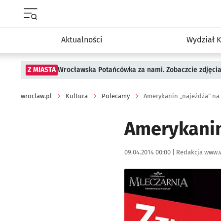
Menu główne portalu wroclaw.pl
Aktualności
Wydział K
Z MIASTA
Wrocławska Potańcówka za nami. Zobaczcie zdjęci
wroclaw.pl
Kultura
Polecamy
Amerykanin „najeżdża” na 
Amerykanin
Data publikacji:
Autor:
09.04.2014 00:00 |
Redakcja www.
Kliknij, aby powiększyć