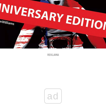
REKLAMA
ad