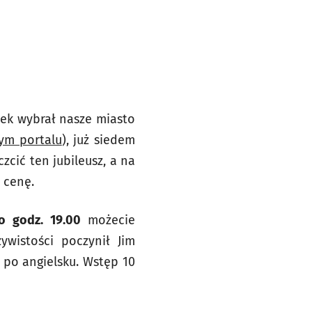
atek wybrał nasze miasto
zym portalu
), już siedem
zcić ten jubileusz, a na
 cenę.
 o godz. 19.00
możecie
ywistości poczynił Jim
i po angielsku. Wstęp 10