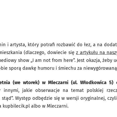
in i artysta, który potrafi rozbawić do łez, a na dod
mieszkania (dlaczego, dowiecie się
z artykułu na nas
ediowy show „I am not from here”. Jest okazja, żeby uc
bie sporą dawkę humoru i śmiechu za niewygórowaną
etnia (we wtorek) w Mleczarni (ul. Włodkowica 5)
 innymi, jakie obserwacje na temat polskiej rzecz
st stąd”. Występ odbędzie się w wersji oryginalnej, czyl
a kupbilecik.pl albo w Mleczarni.