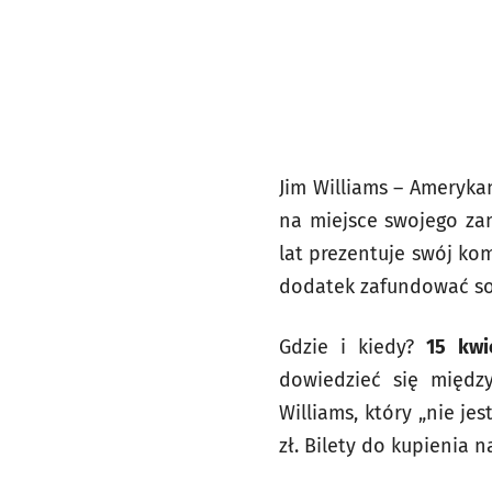
Jim Williams – Amerykan
na miejsce swojego za
lat prezentuje swój kom
dodatek zafundować so
Gdzie i kiedy?
15 kwi
dowiedzieć się między
Williams, który „nie je
zł. Bilety do kupienia n