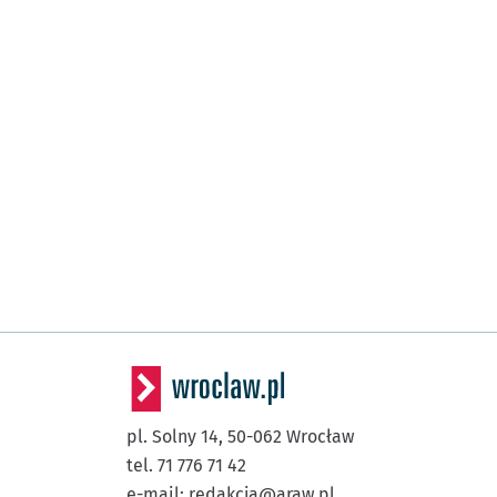
pl. Solny 14,
50-062
Wrocław
tel. 71 776 71 42
e-mail:
redakcja@araw.pl