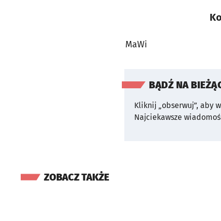
Ko
MaWi
BĄDŹ NA BIEŻĄ
Kliknij „obserwuj”, aby 
Najciekawsze wiadomośc
ZOBACZ TAKŻE