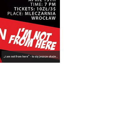
„I am not from here” - to się jeszcze okaże...