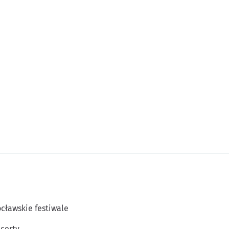
cławskie festiwale
certy