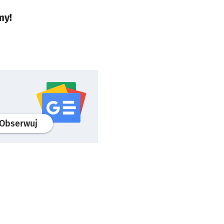
my!
profil
google news
serwisu wroclaw.pl
Obserwuj