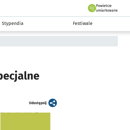
Powietrze
we Wrocławiu
Kultura
umiarkowane
Stypendia
Festiwale
pecjalne
artykuł
Udostępnij