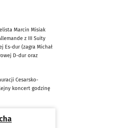
elista Marcin Misiak
lemande z III Suity
ej Es-dur (zagra Michał
trowej D-dur oraz
auracji Cesarsko-
olejny koncert godzinę
acha