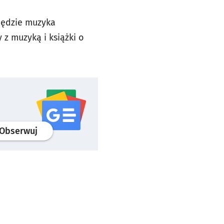
będzie muzyka
z muzyką i książki o
profil
google news
serwisu wroclaw.pl
Obserwuj