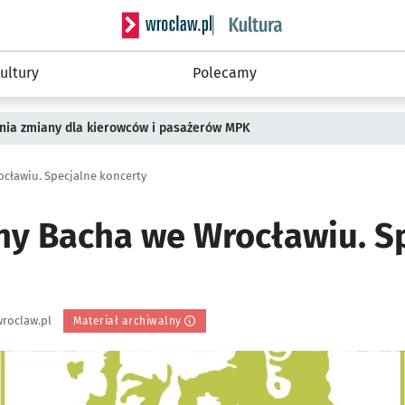
Serwis informacyjny wroclaw.pl podserwis: 
ultury
Polecamy
pnia zmiany dla kierowców i pasażerów MPK
ocławiu. Specjalne koncerty
iny Bacha we Wrocławiu. S
roclaw.pl
Materiał archiwalny