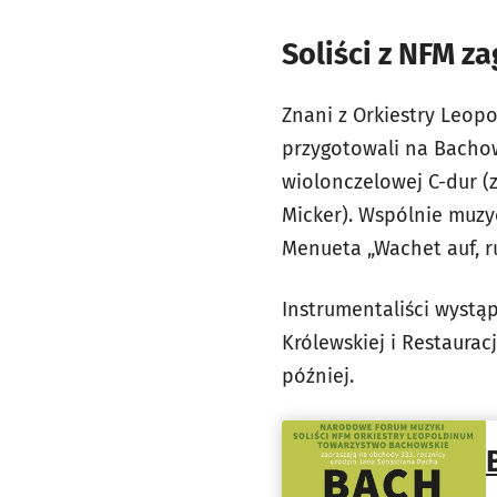
Soliści z NFM z
Znani z Orkiestry Leopo
przygotowali na Bachows
wiolonczelowej C-dur (z
Micker). Wspólnie muzyc
Menueta „Wachet auf, ru
Instrumentaliści wystąp
Królewskiej i Restaurac
później.