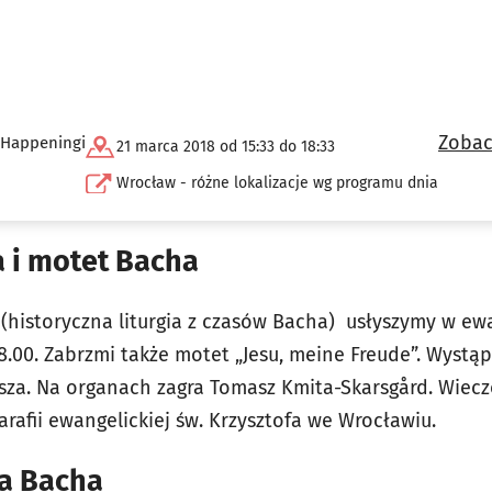
Zobac
 Happeningi
21 marca 2018 od 15:33 do 18:33
Wrocław - różne lokalizacje wg programu dnia
 i motet Bacha
ą
(historyczna liturgia z czasów Bacha)
usłyszymy w ewan
8.00. Zabrzmi także motet „Jesu, meine Freude”.
Wystąp
sza. Na organach zagra
Tomasz Kmita-Skarsgård.
Wiecz
rafii ewangelickiej św. Krzysztofa we Wrocławiu.
na Bacha