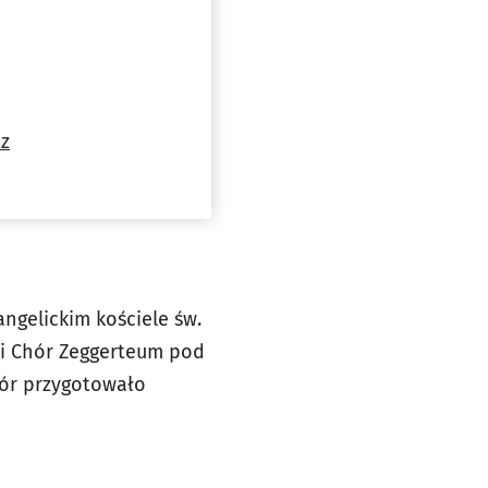
z
gelickim kościele św.
i Chór Zeggerteum pod
ór przygotowało