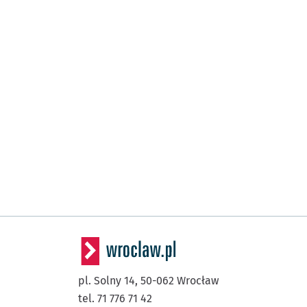
pl. Solny 14,
50-062
Wrocław
tel. 71 776 71 42