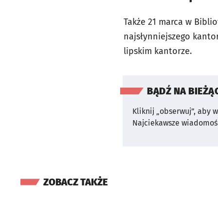
Także 21 marca w Bibli
najsłynniejszego kanto
lipskim kantorze.
BĄDŹ NA BIEŻĄ
Kliknij „obserwuj”, aby 
Najciekawsze wiadomośc
ZOBACZ TAKŻE