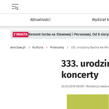
Menu główne portalu wroclaw.pl
Aktualności
Wydział K
Z MIASTA
Remont torów na Stawowej i Peronowej. Od 8 sier
wroclaw.pl
Kultura
Polecamy
333. urodziny Bacha we Wr
333. urodz
koncerty
Data publikacji:
Autor:
20.03.2018 00:00 |
Redakcja www.w
Kliknij, aby powiększyć