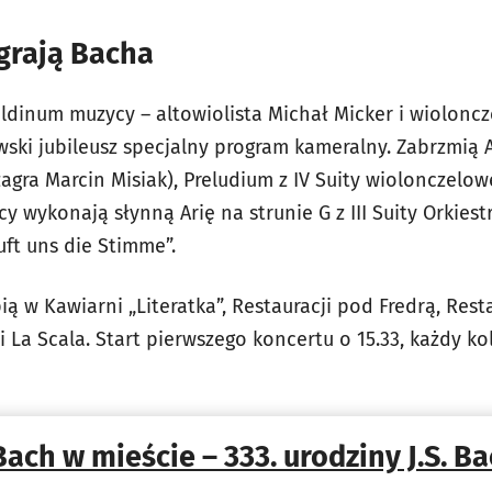
agrają Bacha
ldinum muzycy – altowiolista Michał Micker i wioloncz
ki jubileusz specjalny program kameralny. Zabrzmią Al
agra Marcin Misiak), Preludium z IV Suity wiolonczelow
y wykonają słynną Arię na strunie G z III Suity Orkies
ft uns die Stimme”.
ią w Kawiarni „Literatka”, Restauracji pod Fredrą, Rest
ji La Scala. Start pierwszego koncertu o 15.33, każdy k
Bach w mieście – 333. urodziny J.S. B