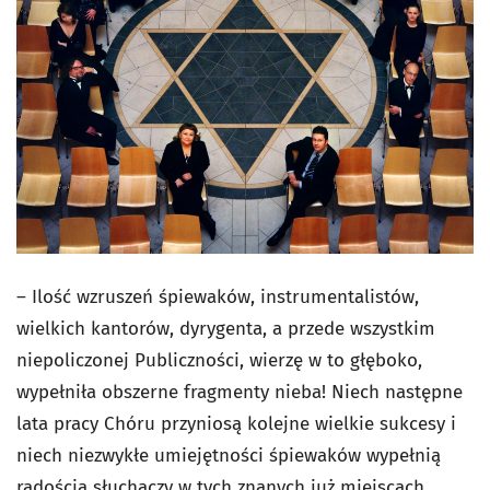
– Ilość wzruszeń śpiewaków, instrumentalistów,
wielkich kantorów, dyrygenta, a przede wszystkim
niepoliczonej Publiczności, wierzę w to głęboko,
wypełniła obszerne fragmenty nieba! Niech następne
lata pracy Chóru przyniosą kolejne wielkie sukcesy i
niech niezwykłe umiejętności śpiewaków wypełnią
radością słuchaczy w tych znanych już miejscach