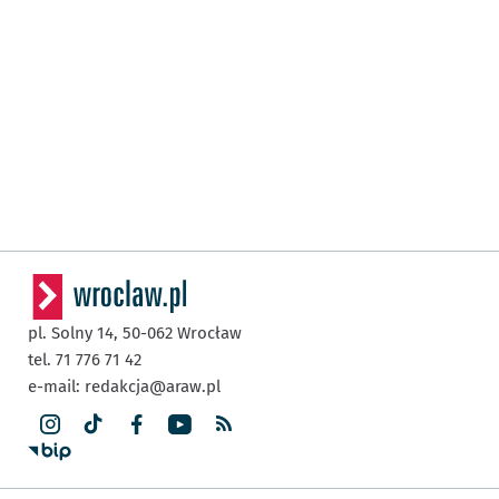
pl. Solny 14,
50-062
Wrocław
tel. 71 776 71 42
e-mail:
redakcja@araw.pl