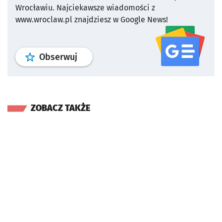
Wrocławiu.
Najciekawsze wiadomości z
www.wroclaw.pl znajdziesz w Google News!
profil
google news
serwisu wroclaw
Obserwuj
ZOBACZ TAKŻE