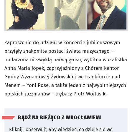
Zaproszenie do udziału w koncercie jubileuszowym
przyjęły znakomite postaci świata muzycznego –
obdarzona niezwykłą barwą głosu, wybitna wokalistka
Anna Maria Jopek, zaprzyjaźniony z Chórem kantor
Gminy Wyznaniowej Żydowskiej we Frankfurcie nad
Menem – Yoni Rose, a także jeden z najwybitniejszych
polskich jazzmanów – trębacz Piotr Wojtasik.
BĄDŹ NA BIEŻĄCO Z WROCŁAWIEM!
Kliknij „obserwuj”, aby wiedzieć, co dzieje się we