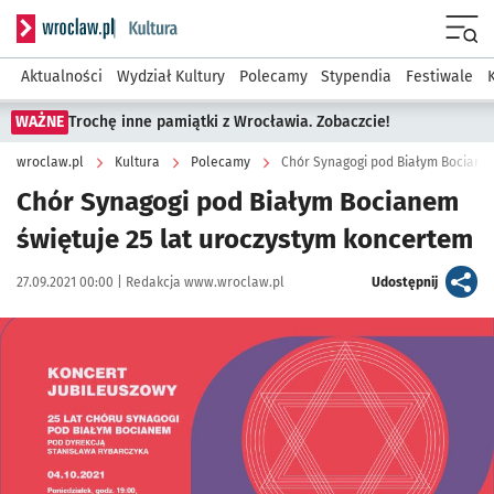
Serwis informacyjny wroclaw.pl podserwis: Kultura
Menu
Aktualności
Wydział Kultury
Polecamy
Stypendia
Festiwale
WAŻNE
Trochę inne pamiątki z Wrocławia. Zobaczcie!
wroclaw.pl
Kultura
Polecamy
Chór Synagogi pod Białym Bocianem
Chór Synagogi pod Białym Bocianem
świętuje 25 lat uroczystym koncertem
Data publikacji:
Autor:
artykuł
27.09.2021 00:00 |
Redakcja www.wroclaw.pl
Udostępnij
Kliknij, aby powiększyć