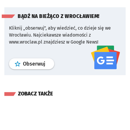
BĄDŹ NA BIEŻĄCO Z WROCŁAWIEM!
Kliknij „obserwuj”, aby wiedzieć, co dzieje się we
Wrocławiu.
Najciekawsze wiadomości z
www.wroclaw.pl znajdziesz w Google News!
profil
google news
serwisu wroclaw
Obserwuj
ZOBACZ TAKŻE