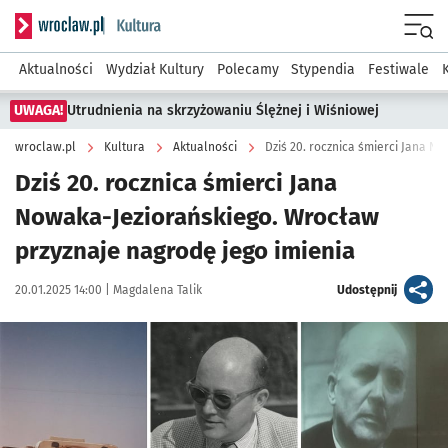
Serwis informacyjny wroclaw.pl podserwis: Kultura
Menu
Aktualności
Wydział Kultury
Polecamy
Stypendia
Festiwale
UWAGA!
Utrudnienia na skrzyżowaniu Ślężnej i Wiśniowej
wroclaw.pl
Kultura
Aktualności
Dziś 20. rocznica śmierci Jana N
Dziś 20. rocznica śmierci Jana
Nowaka-Jeziorańskiego. Wrocław
przyznaje nagrodę jego imienia
Data publikacji:
Autor:
artykuł
20.01.2025 14:00 |
Magdalena Talik
Udostępnij
Kliknij, aby powiększyć