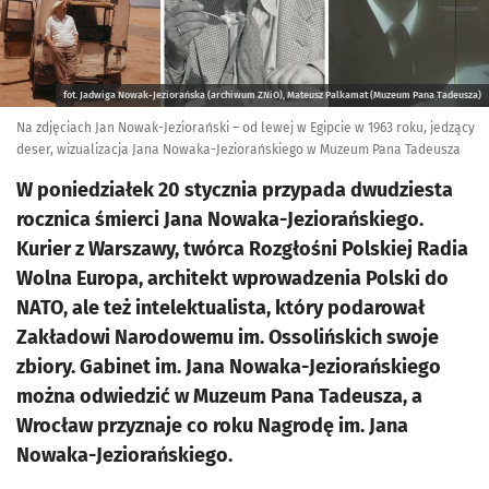
fot. Jadwiga Nowak-Jeziorańska (archiwum ZNiO), Mateusz Palkamat (Muzeum Pana Tadeusza)
Na zdjęciach Jan Nowak-Jeziorański – od lewej w Egipcie w 1963 roku, jedzący
deser, wizualizacja Jana Nowaka-Jeziorańskiego w Muzeum Pana Tadeusza
W poniedziałek 20 stycznia przypada dwudziesta
rocznica śmierci Jana Nowaka-Jeziorańskiego.
Kurier z Warszawy, twórca Rozgłośni Polskiej Radia
Wolna Europa, architekt wprowadzenia Polski do
NATO, ale też intelektualista, który podarował
Zakładowi Narodowemu im. Ossolińskich swoje
zbiory. Gabinet im. Jana Nowaka-Jeziorańskiego
można odwiedzić w Muzeum Pana Tadeusza, a
Wrocław przyznaje co roku Nagrodę im. Jana
Nowaka-Jeziorańskiego.