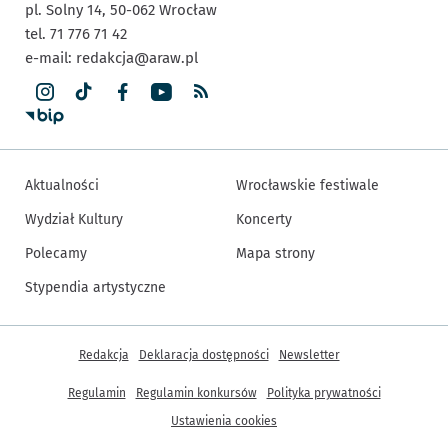
pl. Solny 14,
50-062
Wrocław
tel. 71 776 71 42
e-mail:
redakcja@araw.pl
Aktualności
Wrocławskie festiwale
Wydział Kultury
Koncerty
Polecamy
Mapa strony
Stypendia artystyczne
Inne informacje
Redakcja
Deklaracja dostępności
Newsletter
Regulamin
Regulamin konkursów
Polityka prywatności
Ustawienia cookies