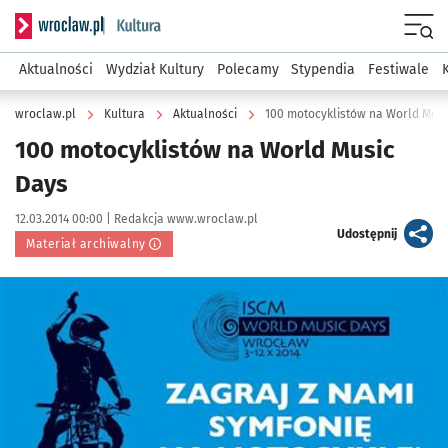
Serwis informacyjny wroclaw.pl podserwis: Kultura
Menu
Aktualności
Wydział Kultury
Polecamy
Stypendia
Festiwale
wroclaw.pl
Kultura
Aktualności
100 motocyklistów na World Musi
100 motocyklistów na World Music
Days
Data publikacji:
Autor:
12.03.2014 00:00 |
Redakcja www.wroclaw.pl
artykuł
Udostępnij
Materiał archiwalny
Kliknij, aby powiększyć