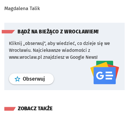
Magdalena Talik
BĄDŹ NA BIEŻĄCO Z WROCŁAWIEM!
Kliknij „obserwuj”, aby wiedzieć, co dzieje się we
Wrocławiu.
Najciekawsze wiadomości z
www.wroclaw.pl znajdziesz w Google News!
profil
google news
serwisu wroclaw
Obserwuj
ZOBACZ TAKŻE