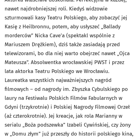
nawet najdrobniejszej roli. Kiedyś widzowie
szturmowali kasy Teatru Polskiego, aby zobaczyć jej
Kasię z Heilbronnu, potem, aby usłyszeć „Ballady
morderców” Nicka Cave’a (spektakl wspólnie z
Mariuszem Drężkiem), dziś także zasiadają przed
telewizorami, bo dla niej warto obejrzeć nawet „Ojca
Mateusza”. Absolwentka wrocławskiej PWST i przez
lata aktorka Teatru Polskiego we Wrocławiu.
Laureatka wszystkich najważniejszych nagród
filmowych – od nagrody im. Zbyszka Cybulskiego po
laury na Festiwalu Polskich Filmów Fabularnych w
Gdyni (trzykrotnie) i Polskiej Nagrody Filmowej Orzeł
(aż czterokrotnie). Jej kreacje, jak rola Marianny w
serialu „Boża podszewka” Izabeli Cywińskiej, czy żony
w „Domu złym” już przeszły do historii polskiego kina,