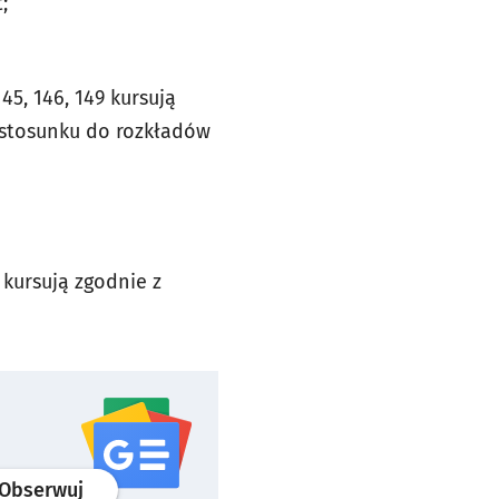
;
 145, 146, 149 kursują
 stosunku do rozkładów
44 kursują zgodnie z
profil
google news
serwisu wroclaw.pl
Obserwuj