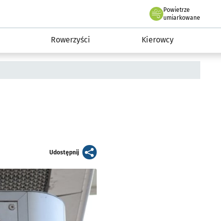
Powietrze
we Wrocławiu
munikacja
umiarkowane
Rowerzyści
Kierowcy
artykuł
Udostępnij