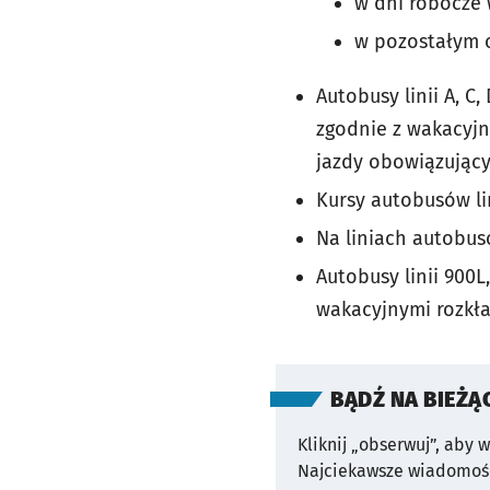
w dni robocze 
w pozostałym o
Autobusy linii A, C, D
zgodnie z wakacyjn
jazdy obowiązujący
Kursy autobusów lin
Na liniach autobuso
Autobusy linii 900L,
wakacyjnymi rozkła
BĄDŹ NA BIEŻĄ
Kliknij „obserwuj”, aby 
Najciekawsze wiadomośc