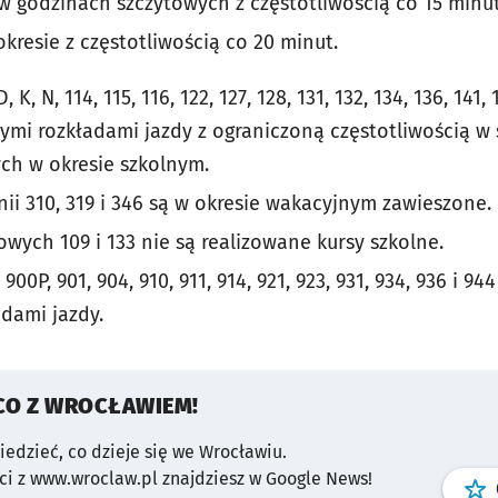
w godzinach szczytowych z częstotliwością co 15 minut
kresie z częstotliwością co 20 minut.
, K, N, 114, 115, 116, 122, 127, 128, 131, 132, 134, 136, 141,
ymi rozkładami jazdy z ograniczoną częstotliwością w
ch w okresie szkolnym.
ii 310, 319 i 346 są w okresie wakacyjnym zawieszone.
wych 109 i 133 nie są realizowane kursy szkolne.
 900P, 901, 904, 910, 911, 914, 921, 923, 931, 934, 936 i 9
dami jazdy.
CO Z WROCŁAWIEM!
wiedzieć, co dzieje się we Wrocławiu.
i z www.wroclaw.pl znajdziesz w Google News!