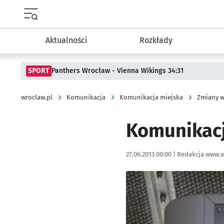
Menu główne portalu wroclaw.pl
Aktualności
Rozkłady
SPORT
Panthers Wrocław - Vienna Wikings 34:31
wroclaw.pl
Komunikacja
Komunikacja miejska
Zmiany w
Komunikacj
Data publikacji:
Autor:
27.06.2013 00:00 |
Redakcja www.w
Kliknij, aby powiększyć