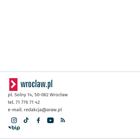
pl. Solny 14,
50-062
Wrocław
tel. 71 776 71 42
e-mail:
redakcja@araw.pl