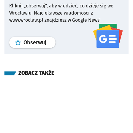
Kliknij „obserwuj”, aby wiedzieć, co dzieje się we
Wrocławiu.
Najciekawsze wiadomości z
www.wroclaw.pl znajdziesz w Google News!
profil
google news
serwisu wroclaw
Obserwuj
ZOBACZ TAKŻE