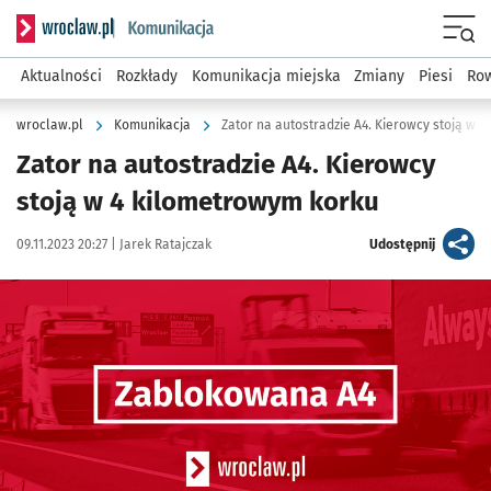
Serwis informacyjny wroclaw.pl podserwis: Komunikacja
Menu
Aktualności
Rozkłady
Komunikacja miejska
Zmiany
Piesi
Row
wroclaw.pl
Komunikacja
Zator na autostradzie A4. Kierowcy stoją w 
Zator na autostradzie A4. Kierowcy
stoją w 4 kilometrowym korku
Data publikacji:
Autor:
artykuł
09.11.2023 20:27 |
Jarek Ratajczak
Udostępnij
Kliknij, aby powiększyć