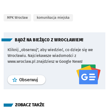
MPK Wrocław
komunikacja miejska
BĄDŹ NA BIEŻĄCO Z WROCŁAWIEM!
Kliknij „obserwuj”, aby wiedzieć, co dzieje się we
Wrocławiu.
Najciekawsze wiadomości z
www.wroclaw.pl znajdziesz w Google News!
profil
google news
serwisu wroclaw
Obserwuj
ZOBACZ TAKŻE