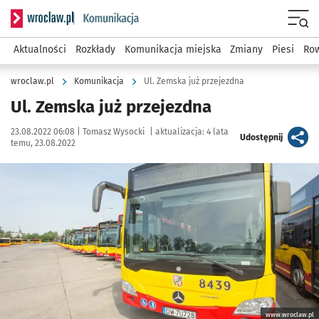
Serwis informacyjny wroclaw.pl podserwis: Komunikacja
Menu
Aktualności
Rozkłady
Komunikacja miejska
Zmiany
Piesi
Row
wroclaw.pl
Komunikacja
Ul. Zemska już przejezdna
Ul. Zemska już przejezdna
Data publikacji:
Autor:
23.08.2022 06:08 |
Tomasz Wysocki
|
aktualizacja:
4 lata
artykuł
Udostępnij
temu, 23.08.2022
Kliknij, aby powiększyć
www.wroclaw.pl