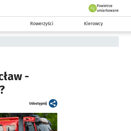
Powietrze
we Wrocławiu
munikacja
umiarkowane
Rowerzyści
Kierowcy
cław -
?
artykuł
Udostępnij