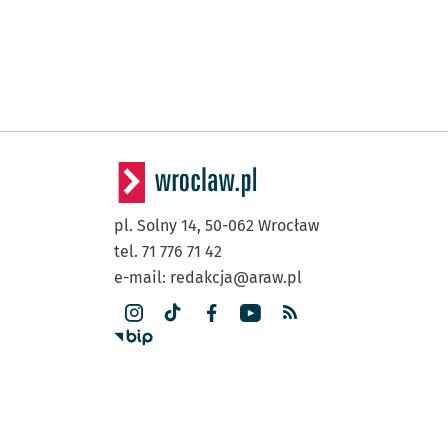
pl. Solny 14,
50-062
Wrocław
tel. 71 776 71 42
e-mail:
redakcja@araw.pl