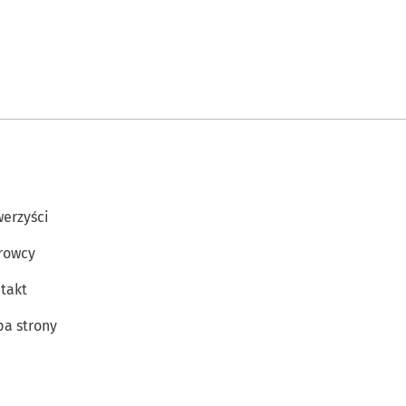
erzyści
rowcy
takt
a strony