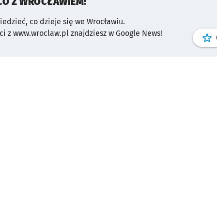
CO Z WROCŁAWIEM!
wiedzieć, co dzieje się we Wrocławiu.
i z www.wroclaw.pl znajdziesz w Google News!