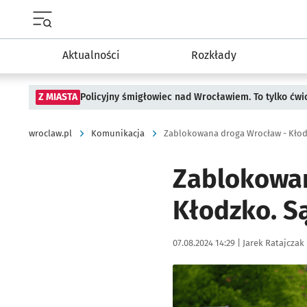
Menu główne portalu wroclaw.pl
Aktualności
Rozkłady
Z MIASTA
Policyjny śmigłowiec nad Wrocławiem. To tylko ćwi
wroclaw.pl
Komunikacja
Zablokowana droga Wrocław - Kłod
Zablokowan
Kłodzko. Są
Data publikacji:
Autor:
07.08.2024 14:29 |
Jarek Ratajczak
Kliknij, aby powiększyć