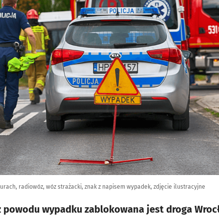
urach, radiowóz, wóz strażacki, znak z napisem wypadek, zdjęcie ilustracyjne
 z powodu wypadku zablokowana jest droga Wrocł