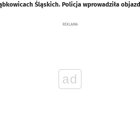
ąbkowicach Śląskich. Policja wprowadziła objazdy
REKLAMA
ad