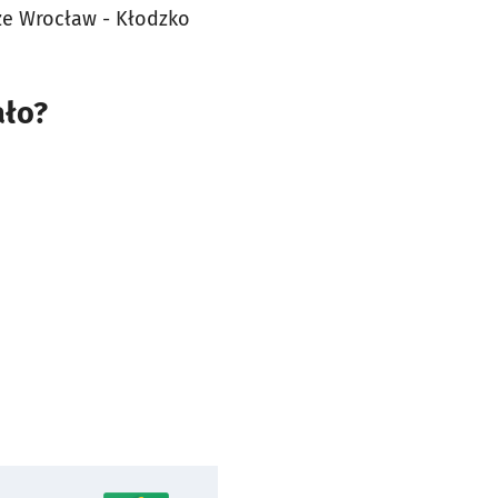
ze Wrocław - Kłodzko
ało?