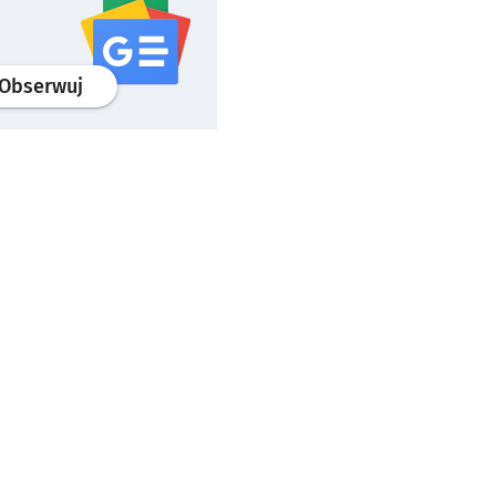
profil
google news
serwisu wroclaw.pl
Obserwuj