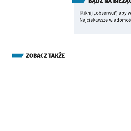
BĄDŹ NA BIEŻĄ
Kliknij „obserwuj”, aby 
Najciekawsze wiadomośc
ZOBACZ TAKŻE