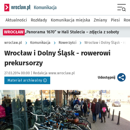
Serwis informacyjny wroclaw.pl podserwis: Komunikacja
Menu
Aktualności
Rozkłady
Komunikacja miejska
Zmiany
Piesi
Row
WROCŁAW
„Panorama 1670” w Hali Stulecia – zdjęcia z soboty
wroclaw.pl
Komunikacja
Rowerzyści
Wrocław i Dolny Śląsk - row
Wrocław i Dolny Śląsk - rowerowi
prekursorzy
Data publikacji:
Autor:
27.03.2014 00:00 |
Redakcja www.wroclaw.pl
artykuł
Udostępnij
Materiał archiwalny
Kliknij, aby powiększyć