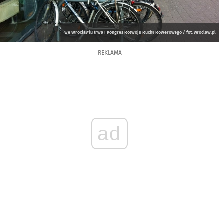
We Wrocławiu trwa I Kongres Rozwoju Ruchu Rowerowego / fot. wroclaw.pl
REKLAMA
ad