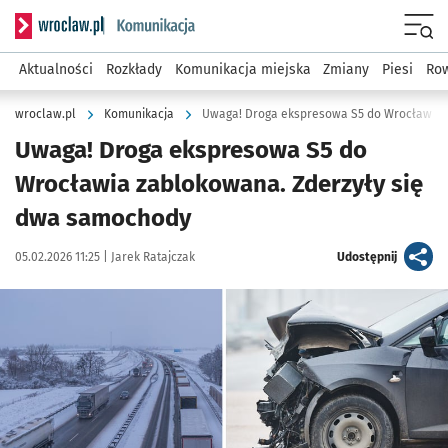
Serwis informacyjny wroclaw.pl podserwis: Komunikacja
Menu
Aktualności
Rozkłady
Komunikacja miejska
Zmiany
Piesi
Row
wroclaw.pl
Komunikacja
Uwaga! Droga ekspresowa S5 do Wrocławia z
Uwaga! Droga ekspresowa S5 do
Wrocławia zablokowana. Zderzyły się
dwa samochody
Data publikacji:
Autor:
artykuł
05.02.2026 11:25 |
Jarek Ratajczak
Udostępnij
Kliknij, aby powiększyć