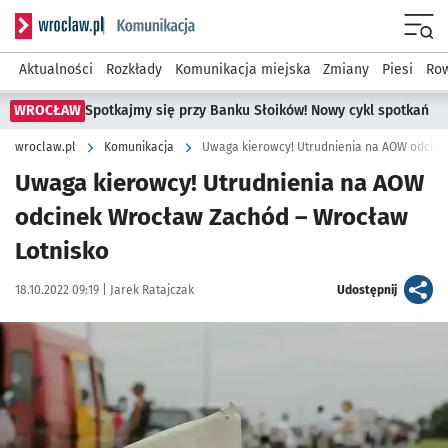
Serwis informacyjny wroclaw.pl podserwis: Komunikacja
Menu
Aktualności
Rozkłady
Komunikacja miejska
Zmiany
Piesi
Row
WROCŁAW
Spotkajmy się przy Banku Słoików! Nowy cykl spotkań
wroclaw.pl
Komunikacja
Uwaga kierowcy! Utrudnienia na AOW
odcinek Wrocław Zachód – Wrocław
Lotnisko
Data publikacji:
Autor:
artykuł
18.10.2022 09:19 |
Jarek Ratajczak
Udostępnij
Kliknij, aby powiększyć