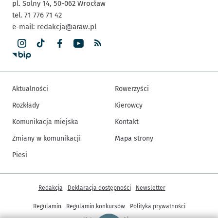
pl. Solny 14,
50-062
Wrocław
tel. 71 776 71 42
e-mail:
redakcja@araw.pl
Aktualności
Rowerzyści
Rozkłady
Kierowcy
Komunikacja miejska
Kontakt
Zmiany w komunikacji
Mapa strony
Piesi
Inne informacje
Redakcja
Deklaracja dostępności
Newsletter
Regulamin
Regulamin konkursów
Polityka prywatności