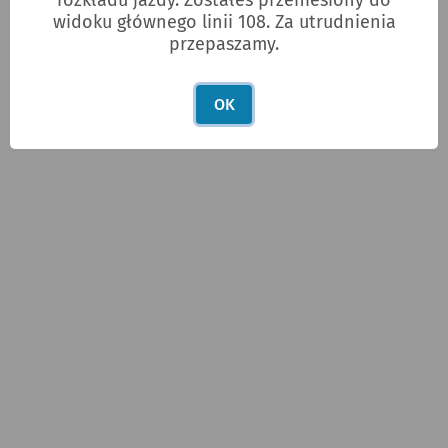
rozkładu jazdy. Zostałeś przeniesiony do
widoku głównego linii 108. Za utrudnienia
przepaszamy.
OK