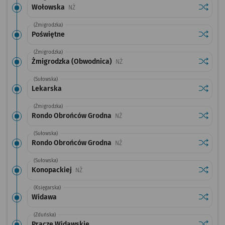
Sprawdź
przysta
Wołowska
Przystanek na życzenie
NŻ
(Żmigrodzka)
Sprawdź
przysta
Poświętne
(Żmigrodzka)
Sprawdź
przysta
Żmigrodzka (Obwodnica)
Przystanek na życzenie
NŻ
(Sułowska)
Sprawdź
przysta
Lekarska
(Żmigrodzka)
Sprawdź
przysta
Rondo Obrońców Grodna
Przystanek na życzenie
NŻ
(Sułowska)
Sprawdź
przysta
Rondo Obrońców Grodna
Przystanek na życzenie
NŻ
(Sułowska)
Sprawdź
przysta
Konopackiej
Przystanek na życzenie
NŻ
(Księgarska)
Sprawdź
przysta
Widawa
(Zduńska)
Sprawdź
przysta
Pracze Widawskie