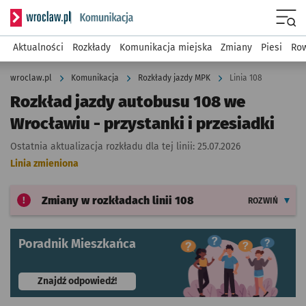
Serwis informacyjny wroclaw.pl podserwis: Komunikacja
Menu
Aktualności
Rozkłady
Komunikacja miejska
Zmiany
Piesi
Row
wroclaw.pl
Komunikacja
Rozkłady jazdy MPK
Linia 108
Rozkład jazdy autobusu 108 we
Wrocławiu - przystanki i przesiadki
Ostatnia aktualizacja rozkładu dla tej linii:
25.07.2026
Linia zmieniona
Zmiany w rozkładach
linii 108
ROZWIŃ
Poradnik Mieszkańca
- otworzy się w nowej karcie
Znajdź odpowiedź!