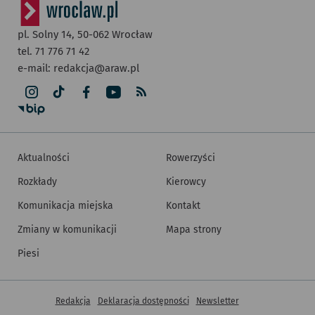
pl. Solny 14,
50-062
Wrocław
tel. 71 776 71 42
e-mail:
redakcja@araw.pl
Aktualności
Rowerzyści
Rozkłady
Kierowcy
Komunikacja miejska
Kontakt
Zmiany w komunikacji
Mapa strony
Piesi
Inne informacje
Redakcja
Deklaracja dostępności
Newsletter