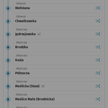
(Główna)
Sprawdź
przysta
Wełniana
(Główna)
Sprawdź
przysta
Chwałkowska
(Maślicka)
Sprawdź
przysta
Jędrzejowska
Przystanek na życzenie
NŻ
(Maślicka)
Sprawdź
przysta
Brodzka
(Maślicka)
Sprawdź
przysta
Kozia
(Maślicka)
Sprawdź
przysta
Północna
(Maślicka)
Sprawdź
przysta
Maślicka (Staw)
Przystanek na życzenie
NŻ
(Maślicka)
Sprawdź
przysta
Maślice Małe (Brodnicka)
(Maślicka)