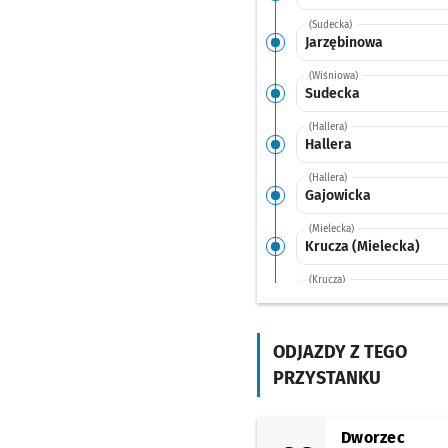
(Sudecka)
Jarzębinowa
(Wiśniowa)
Sudecka
(Hallera)
Hallera
(Hallera)
Gajowicka
(Mielecka)
Krucza (Mielecka)
(Krucza)
Krucza
(Szczęśliwa)
Zaporoska
ODJAZDY Z TEGO
PRZYSTANKU
(Zielińskiego)
Zielińskiego
(Zielińskiego)
Dworzec