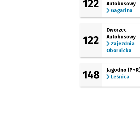
122
Piłsudskiego
Autobusowy
Gagarina
(Piłsudskiego)
Pl. Orląt Lwowskich
(Podwale)
Dworzec
Pl. Jana Pawła II
122
Autobusowy
Zajezdnia
(mosty Mieszczańskie)
Kępa Mieszczańska
Obornicka
Przystanek na życzenie
NŻ
(Dubois)
Jagodno (P+R
Pomorska
148
Leśnica
(Drobnera)
Dubois
(Chrobrego)
Paulińska
(pl. Powstańców Wielkopolskic
Dworzec Nadodrze
(Trzebnicka)
Trzebnicka