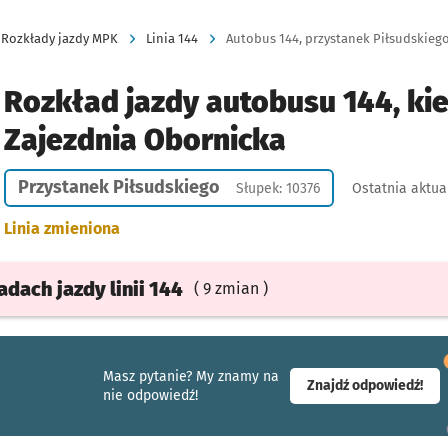
Rozkłady jazdy MPK
Linia 144
Autobus 144, przystanek Piłsudskiego
Rozkład jazdy autobusu 144, ki
Zajezdnia Obornicka
Przystanek Piłsudskiego
Słupek: 10376
Ostatnia aktua
Linia zmieniona
ładach
jazdy
linii 144
( 9 zmian )
Masz pytanie? My znamy na
- ot
Znajdź odpowiedź!
nie odpowiedź!