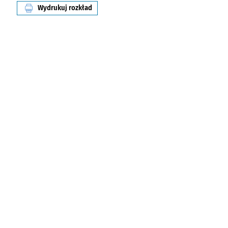
Wydrukuj rozkład
linii nr 144