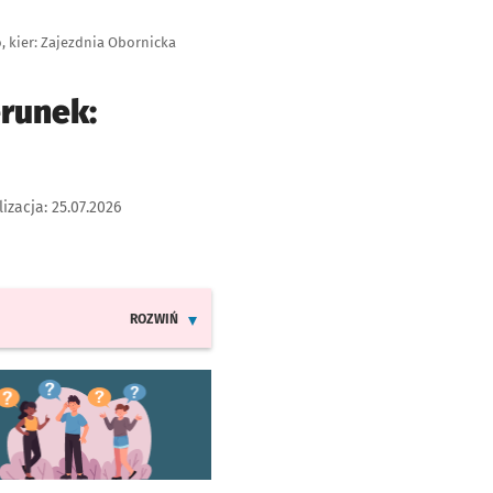
, kier: Zajezdnia Obornicka
erunek:
lizacja:
25.07.2026
ROZWIŃ
INFORMACJE O ZMIANACH W ROZKŁADACH JAZDY LIN
worzy się w nowej karcie