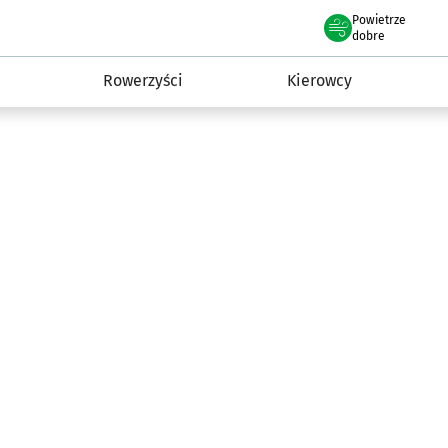
Powietrze
we Wrocławiu
munikacja
dobre
Rowerzyści
Kierowcy