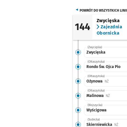
POWRÓT DO WSZYSTKICH LINI
Zwycięska
144
Zajezdnia
Obornicka
(Zwycięska)
Zwycięska
(Ołtaszyńska)
Rondo Św. Ojca Pio
(Ołtaszyńska)
Ożynowa
Przystanek 
NŻ
(Ołtaszyńska)
Malinowa
Przystanek
NŻ
(Wojszycka)
Wyścigowa
(Sudecka)
Skierniewicka
Przys
NŻ