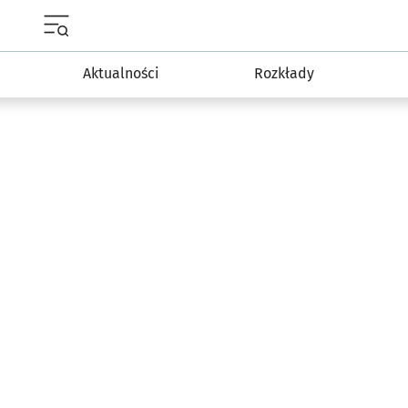
Menu główne portalu wroclaw.pl
Aktualności
Rozkłady