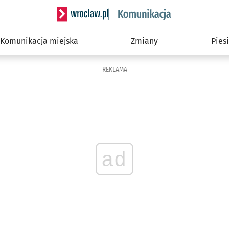
Serwis informacyjny wroclaw.pl podserwis: Ko
Komunikacja miejska
Zmiany
Piesi
REKLAMA
ad