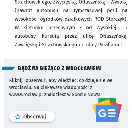
Strachowskiego, Zwycięską, Ołtaszyńską i Wysoką
(nawrót autobusu na tymczasowej pętli na
wysokości ogródków działkowych ROD Storczyk).
W kierunku przeciwnym - od Wysokiej -
autobusy kursują przez ulicę Ołtaszyńską,
Zwycięską i Strachowskiego do ulicy Parafialnej.
BĄDŹ NA BIEŻĄCO Z WROCŁAWIEM!
Kliknij „obserwuj”, aby wiedzieć, co dzieje się we
Wrocławiu.
Najciekawsze wiadomości z
www.wroclaw.pl znajdziesz w Google News!
profil
google news
serwisu wroclaw
Obserwuj