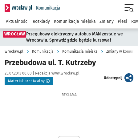
Serwis informacyjny wroclaw.pl podserwis: Komunikacja
Menu
Aktualności
Rozkłady
Komunikacja miejska
Zmiany
Piesi
Row
WROCŁAW
Przegubowy elektryczny autobus MAN zostaje we
Wrocławiu. Sprawdź gdzie będzie kursował
wroclaw.pl
Komunikacja
Komunikacja miejska
Zmiany w komunika
Przebudowa ul. T. Kutrzeby
Data publikacji:
Autor:
25.07.2013 00:00 |
Redakcja www.wroclaw.pl
artykuł
Udostępnij
Materiał archiwalny
REKLAMA