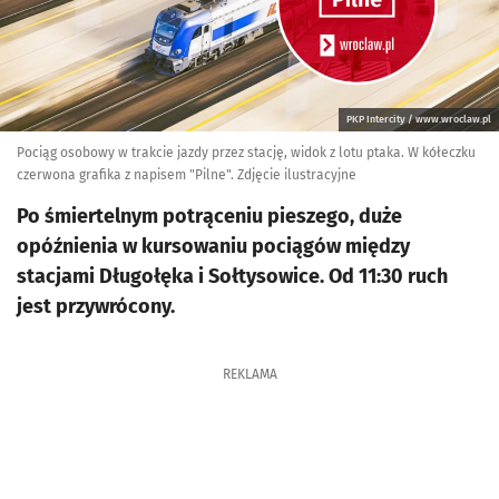
PKP Intercity / www.wroclaw.pl
Pociąg osobowy w trakcie jazdy przez stację, widok z lotu ptaka. W kółeczku
czerwona grafika z napisem "Pilne". Zdjęcie ilustracyjne
Po śmiertelnym potrąceniu pieszego, duże
opóźnienia w kursowaniu pociągów między
stacjami Długołęka i Sołtysowice. Od 11:30 ruch
jest przywrócony.
REKLAMA