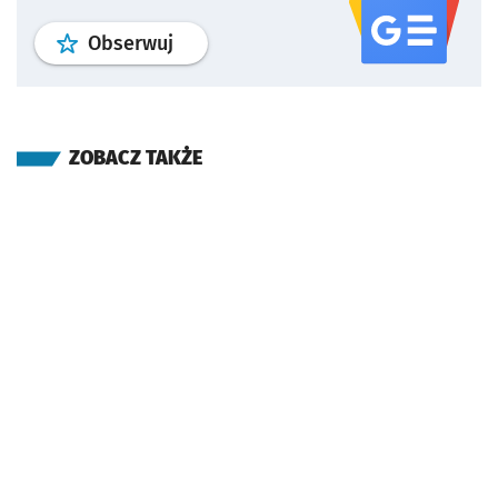
profil
google news
serwisu wroclaw
Obserwuj
ZOBACZ TAKŻE