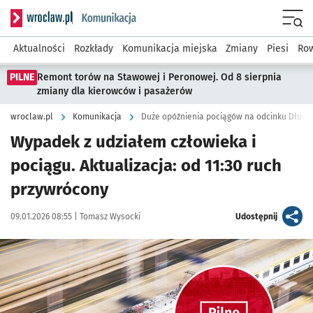
Serwis informacyjny wroclaw.pl podserwis: Komunikacja
Menu
Aktualności
Rozkłady
Komunikacja miejska
Zmiany
Piesi
Row
PILNE
Remont torów na Stawowej i Peronowej. Od 8 sierpnia
zmiany dla kierowców i pasażerów
wroclaw.pl
Komunikacja
Duże opóźnienia pociągów na odcinku Długołę
Wypadek z udziałem człowieka i
pociągu. Aktualizacja: od 11:30 ruch
przywrócony
Data publikacji:
Autor:
artykuł
09.01.2026 08:55 |
Tomasz Wysocki
Udostępnij
Kliknij, aby powiększyć