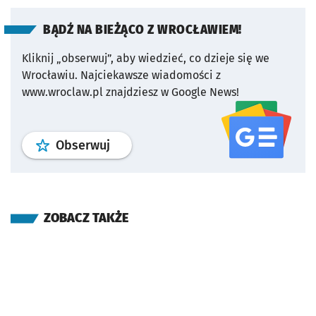
BĄDŹ NA BIEŻĄCO Z WROCŁAWIEM!
Kliknij „obserwuj”, aby wiedzieć, co dzieje się we
Wrocławiu.
Najciekawsze wiadomości z
www.wroclaw.pl znajdziesz w Google News!
profil
google news
serwisu wroclaw
Obserwuj
ZOBACZ TAKŻE