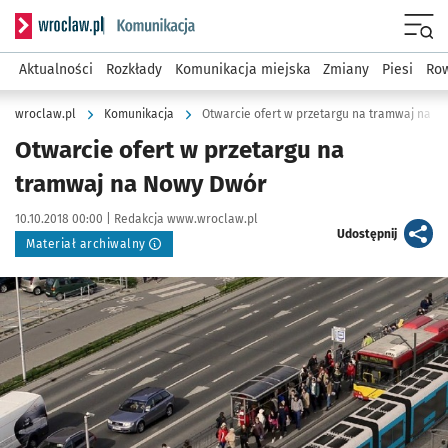
Serwis informacyjny wroclaw.pl podserwis: Komunikacja
Menu
Aktualności
Rozkłady
Komunikacja miejska
Zmiany
Piesi
Row
wroclaw.pl
Komunikacja
Otwarcie ofert w przetargu na tramwaj na 
Otwarcie ofert w przetargu na
tramwaj na Nowy Dwór
Data publikacji:
Autor:
10.10.2018 00:00 |
Redakcja www.wroclaw.pl
artykuł
Udostępnij
Materiał archiwalny
Kliknij, aby powiększyć