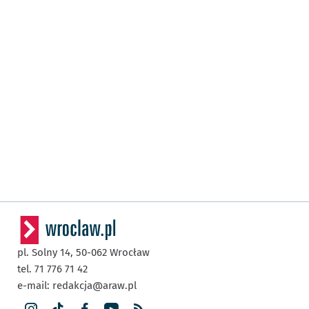
pl. Solny 14,
50-062
Wrocław
tel. 71 776 71 42
e-mail:
redakcja@araw.pl