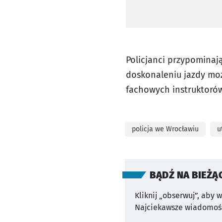
Policjanci przypominają
doskonaleniu jazdy moż
fachowych instruktoró
policja we Wrocławiu
u
BĄDŹ NA BIEŻĄ
Kliknij „obserwuj”, aby 
Najciekawsze wiadomośc