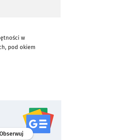
jętności w
ch, pod okiem
profil
google news
serwisu wroclaw.pl
Obserwuj