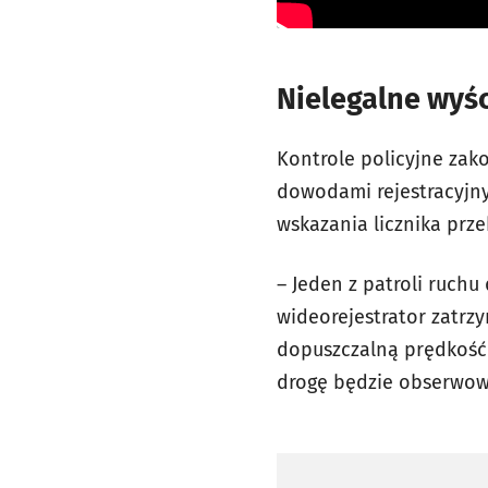
Nielegalne wyś
Kontrole policyjne za
dowodami rejestracyjny
wskazania licznika prz
– Jeden z patroli ruc
wideorejestrator zatrz
dopuszczalną prędkość 
drogę będzie obserwował