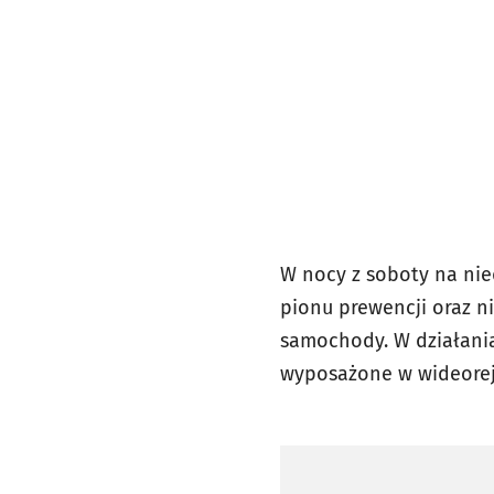
W nocy z soboty na nie
pionu prewencji oraz n
samochody. W działani
wyposażone w wideorejes