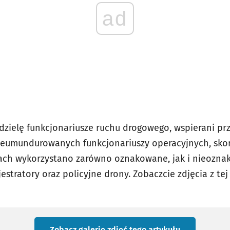
ad
dzielę funkcjonariusze ruchu drogowego, wspierani p
ieumundurowanych funkcjonariuszy operacyjnych, skon
ach wykorzystano zarówno oznakowane, jak i nieozna
tratory oraz policyjne drony. Zobaczcie zdjęcia z tej 
Zobacz galerię zdjęć
tego artykułu