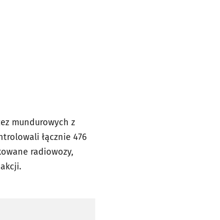
rzez mundurowych z
trolowali łącznie 476
kowane radiowozy,
akcji.