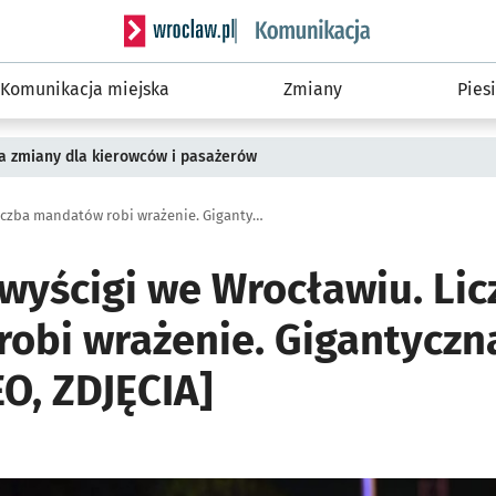
Serwis informacyjny wroclaw.pl podserwis: Ko
Komunikacja miejska
Zmiany
Piesi
a zmiany dla kierowców i pasażerów
Nielegalne wyścigi we Wrocławiu. Liczba mandatów robi wrażenie. Gigantyczna nocna akcja [WIDEO, ZDJĘCIA]
 wyścigi we Wrocławiu. Lic
obi wrażenie. Gigantyczn
O, ZDJĘCIA]
ię