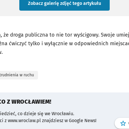
Zobacz galerię zdjęć
tego artykułu
, że droga publiczna to nie tor wyścigowy. Swoje umie
na ćwiczyć tylko i wyłącznie w odpowiednich miejsca
w.
trudnienia w ruchu
CO Z WROCŁAWIEM!
wiedzieć, co dzieje się we Wrocławiu.
i z www.wroclaw.pl znajdziesz w Google News!