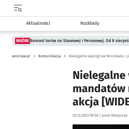
Menu główne portalu wroclaw.pl
Aktualności
Rozkłady
WAŻNE
Remont torów na Stawowej i Peronowej. Od 8 sierpni
wroclaw.pl
Komunikacja
Nielegalne
mandatów r
akcja [WIDE
Data publikacji:
Autor:
02.10.2023 09:58 |
Jarek Ratajczak
Kliknij, aby zobaczyć galer
Kliknij, aby powiększyć