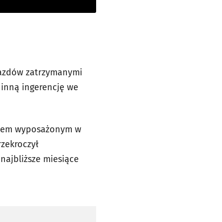
jazdów zatrzymanymi
 inną ingerencję we
wozem wyposażonym w
zekroczył
najbliższe miesiące