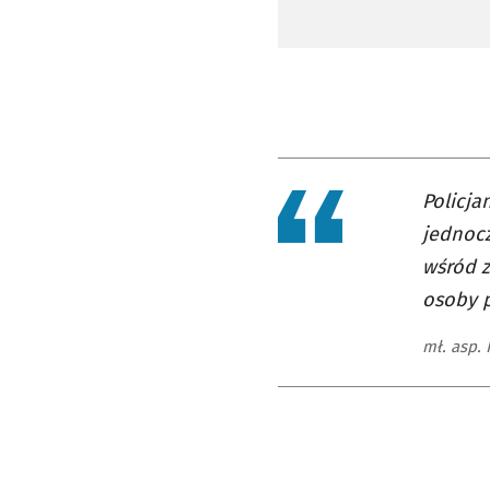
Policja
jednocz
wśród z
osoby p
mł. asp.