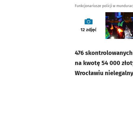
Funkcjonariusze policji w mundurac
galeria
12
zdjęć
476 skontrolowanych
na kwotę 54 000 złot
Wrocławiu nielegal