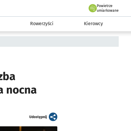
Powietrze
we Wrocławiu
munikacja
umiarkowane
Rowerzyści
Kierowcy
zba
a nocna
artykuł
Udostępnij