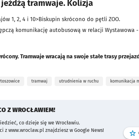
 jeżdżą tramwaje. Kolizja
ów 1, 2, 4 i 10>Biskupin skrócono do pętli ZOO.
pczą komunikację autobusową w relacji Wystawowa - 
wrócony. Tramwaje wracają na swoje stałe trasy przejaz
rtoszowice
tramwaj
utrudnienia w ruchu
komunikacja m
CO Z WROCŁAWIEM!
wiedzieć, co dzieje się we Wrocławiu.
i z www.wroclaw.pl znajdziesz w Google News!