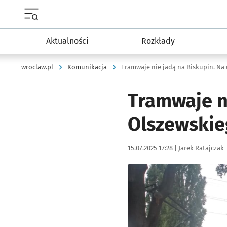
Menu główne portalu wroclaw.pl
Aktualności
Rozkłady
wroclaw.pl
Komunikacja
Tramwaje nie jadą na Biskupin. Na 
Tramwaje ni
Olszewskieg
Data publikacji:
Autor:
15.07.2025 17:28 |
Jarek Ratajczak
Kliknij, aby powiększyć