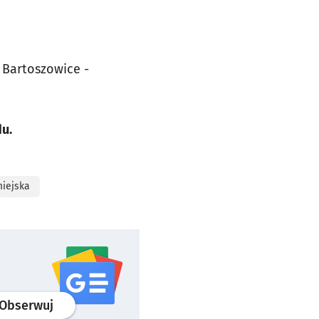
Bartoszowice -
du.
iejska
profil
google news
serwisu wroclaw.pl
Obserwuj