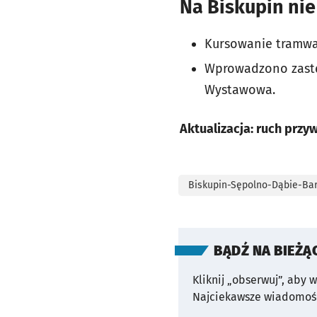
Na Biskupin nie
Kursowanie tramwaj
Wprowadzono zastę
Wystawowa.
Aktualizacja: ruch przy
Biskupin-Sępolno-Dąbie-Ba
BĄDŹ NA BIEŻĄ
Kliknij „obserwuj”, aby 
Najciekawsze wiadomośc