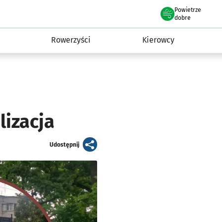
Powietrze
we Wrocławiu
munikacja
dobre
Rowerzyści
Kierowcy
lizacja
artykuł
Udostępnij