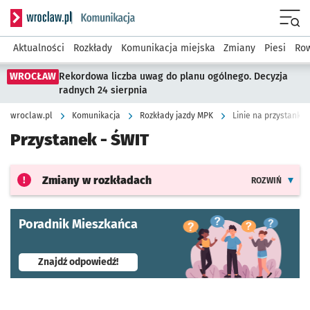
Serwis informacyjny wroclaw.pl podserwis: Komunikacja
Menu
Aktualności
Rozkłady
Komunikacja miejska
Zmiany
Piesi
Row
WROCŁAW
Rekordowa liczba uwag do planu ogólnego. Decyzja
radnych 24 sierpnia
wroclaw.pl
Komunikacja
Rozkłady jazdy MPK
Linie na przystanku 
Przystanek -
ŚWIT
Zmiany w rozkładach
ROZWIŃ
Poradnik Mieszkańca
- otworzy się w nowej karcie
Znajdź odpowiedź!