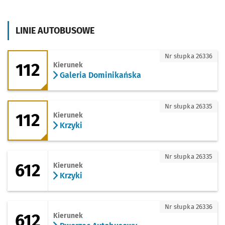
LINIE AUTOBUSOWE
112 - kierunek Galeria Dominikańska
Nr słupka 26336
112
Kierunek
Galeria Dominikańska
112 - kierunek Krzyki
Nr słupka 26335
112
Kierunek
Krzyki
612 - kierunek Krzyki
Nr słupka 26335
612
Kierunek
Krzyki
612 - kierunek Dworzec Autobusowy
Nr słupka 26336
612
Kierunek