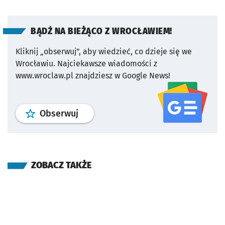
BĄDŹ NA BIEŻĄCO Z WROCŁAWIEM!
Kliknij „obserwuj”, aby wiedzieć, co dzieje się we
Wrocławiu.
Najciekawsze wiadomości z
www.wroclaw.pl znajdziesz w Google News!
profil
google news
serwisu wroclaw
Obserwuj
ZOBACZ TAKŻE