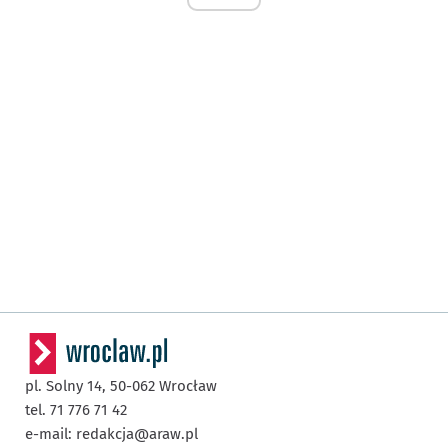
pl. Solny 14,
50-062
Wrocław
tel. 71 776 71 42
e-mail:
redakcja@araw.pl