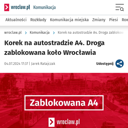
Serwis informacyjny wroclaw.pl podserwis: Komunikacja
Menu
Aktualności
Rozkłady
Komunikacja miejska
Zmiany
Piesi
Row
wroclaw.pl
Komunikacja
Korek na autostradzie A4. Droga zablokowa
Korek na autostradzie A4. Droga
zablokowana koło Wrocławia
Data publikacji:
Autor:
artykuł
04.07.2024 17:37 |
Jarek Ratajczak
Udostępnij
Kliknij, aby powiększyć