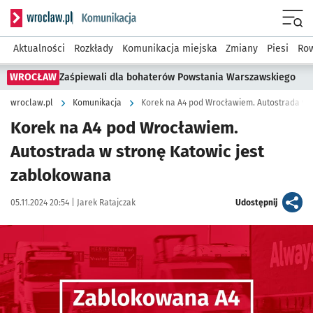
Serwis informacyjny wroclaw.pl podserwis: Komunikacja
Menu
Aktualności
Rozkłady
Komunikacja miejska
Zmiany
Piesi
Row
WROCŁAW
Zaśpiewali dla bohaterów Powstania Warszawskiego
wroclaw.pl
Komunikacja
Korek na A4 pod Wrocławiem. Autostrada w 
Korek na A4 pod Wrocławiem.
Autostrada w stronę Katowic jest
zablokowana
Data publikacji:
Autor:
artykuł
05.11.2024 20:54 |
Jarek Ratajczak
Udostępnij
Kliknij, aby powiększyć