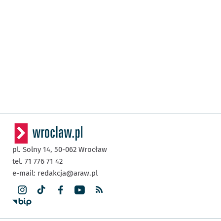
pl. Solny 14,
50-062
Wrocław
tel. 71 776 71 42
e-mail:
redakcja@araw.pl