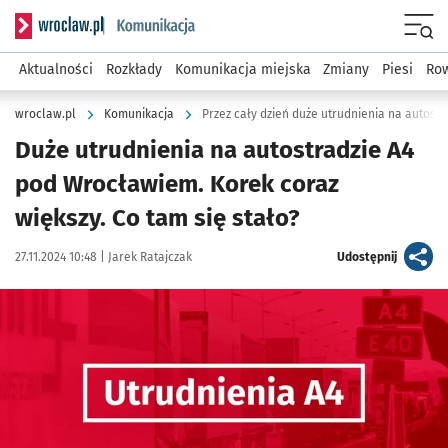
Serwis informacyjny wroclaw.pl podserwis: Komunikacja
Menu
Aktualności
Rozkłady
Komunikacja miejska
Zmiany
Piesi
Row
wroclaw.pl
Komunikacja
Przez cały dzień duże utrudnienia na autost
Duże utrudnienia na autostradzie A4
pod Wrocławiem. Korek coraz
większy. Co tam się stało?
Data publikacji:
Autor:
artykuł
27.11.2024 10:48 |
Jarek Ratajczak
Udostępnij
Kliknij, aby powiększyć