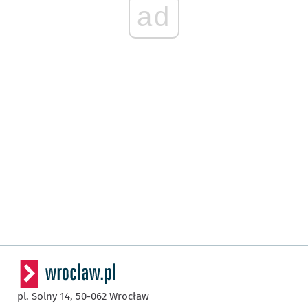
ad
pl. Solny 14,
50-062
Wrocław