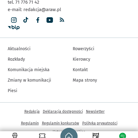
tel. 71 776 71 42
e-mail:
redakcja@araw.pl
Aktualności
Rowerzyści
Rozkłady
Kierowcy
Komunikacja miejska
Kontakt
Zmiany w komunikacji
Mapa strony
Piesi
Inne informacje
Redakcja
Deklaracja dostępności
Newsletter
Regulamin
Regulamin konkursów
Polityka prywatności
Strona główna - wroclaw.pl
Ustawienia cookies