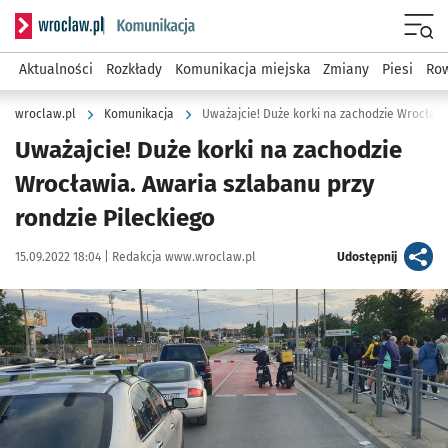
Serwis informacyjny wroclaw.pl podserwis: Komunikacja
Menu
Aktualności
Rozkłady
Komunikacja miejska
Zmiany
Piesi
Row
wroclaw.pl
Komunikacja
Uważajcie! Duże korki na zachodzie
Wrocławia. Awaria szlabanu przy
rondzie Pileckiego
Data publikacji:
Autor:
artykuł
15.09.2022 18:04 |
Redakcja www.wroclaw.pl
Udostępnij
Kliknij, aby powiększyć