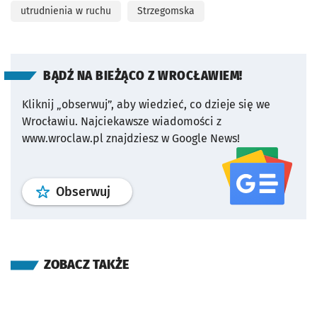
utrudnienia w ruchu
Strzegomska
BĄDŹ NA BIEŻĄCO Z WROCŁAWIEM!
Kliknij „obserwuj”, aby wiedzieć, co dzieje się we
Wrocławiu.
Najciekawsze wiadomości z
www.wroclaw.pl znajdziesz w Google News!
profil
google news
serwisu wroclaw
Obserwuj
ZOBACZ TAKŻE