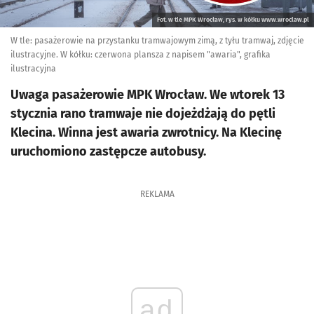
Fot. w tle MPK Wrocław, rys. w kółku www.wroclaw.pl
W tle: pasażerowie na przystanku tramwajowym zimą, z tyłu tramwaj, zdjęcie
ilustracyjne. W kółku: czerwona plansza z napisem "awaria", grafika
ilustracyjna
Uwaga pasażerowie MPK Wrocław. We wtorek 13
stycznia rano tramwaje nie dojeżdżają do pętli
Klecina. Winna jest awaria zwrotnicy. Na Klecinę
uruchomiono zastępcze autobusy.
REKLAMA
ad