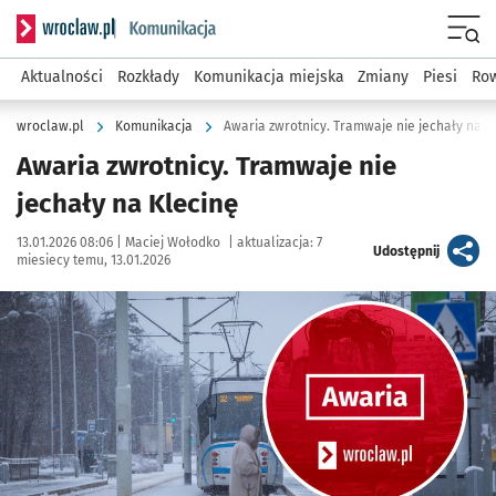
Serwis informacyjny wroclaw.pl podserwis: Komunikacja
Menu
Aktualności
Rozkłady
Komunikacja miejska
Zmiany
Piesi
Row
wroclaw.pl
Komunikacja
Awaria zwrotnicy. Tramwaje nie jechały na K
Awaria zwrotnicy. Tramwaje nie
jechały na Klecinę
Data publikacji:
Autor:
13.01.2026 08:06 |
Maciej Wołodko
|
aktualizacja:
7
artykuł
Udostępnij
miesiecy temu, 13.01.2026
Kliknij, aby powiększyć