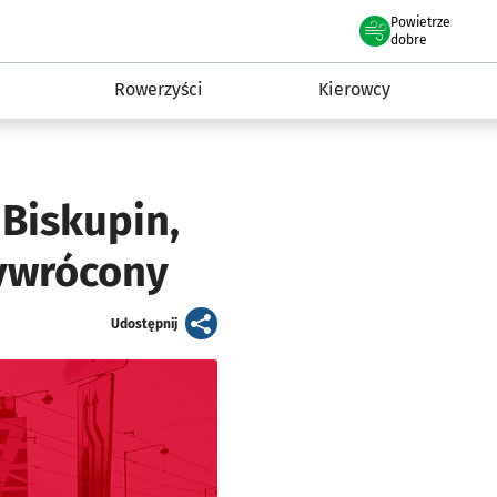
Powietrze
we Wrocławiu
munikacja
dobre
Rowerzyści
Kierowcy
 Biskupin,
zywrócony
artykuł
Udostępnij