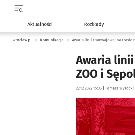
Menu główne portalu wroclaw.pl
Aktualności
Rozkłady
wroclaw.pl
Komunikacja
Awaria lini
ZOO i Sępol
Data publikacji:
Autor:
22.12.2022 15:35 |
Tomasz Wysocki
Kliknij, aby powiększyć