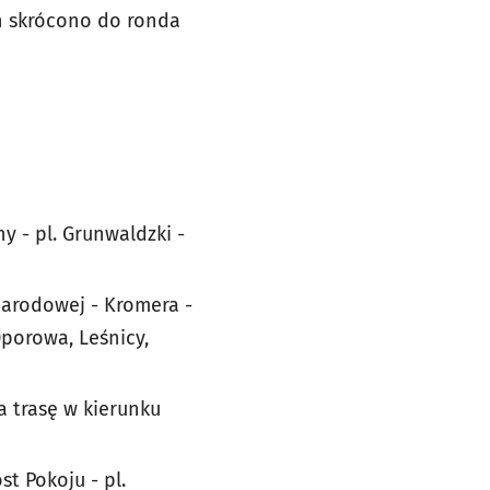
in skrócono do ronda
ny - pl. Grunwaldzki -
 Narodowej - Kromera -
porowa, Leśnicy,
na trasę w kierunku
st Pokoju - pl.