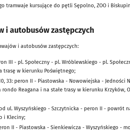
ego tramwaje kursujące do pętli Sępolno, ZOO i Biskup
w i autobusów zastępczych
mwajów i autobusów zastępczych:
ron III - pl. Społeczny - pl. Wróblewskiego - pl. Społecz
na trasę w kierunku Poświętnego;
, 10, 33: peron II - Piastowska - Nowowiejska - Jedności
 rondo Reagana i na stałe trasy w kierunku Krzyków, O
7 od ul. Wyszyńskiego - Szczytnicka - peron II - powrót 
 i Kleciny;
peron II - Piastowska - Sienkiewicza - Wyszyńskiego - mo