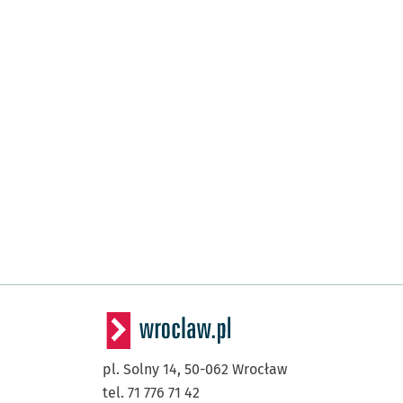
pl. Solny 14,
50-062
Wrocław
tel. 71 776 71 42