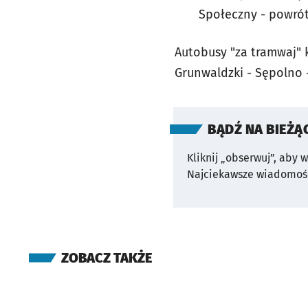
Społeczny - powrót 
Autobusy "za tramwaj" k
Grunwaldzki - Sępolno -
BĄDŹ NA BIEŻĄ
Kliknij „obserwuj”, aby 
Najciekawsze wiadomośc
ZOBACZ TAKŻE