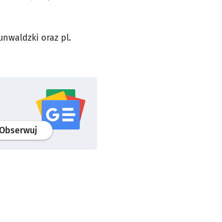
unwaldzki oraz pl.
profil
google news
serwisu wroclaw.pl
Obserwuj