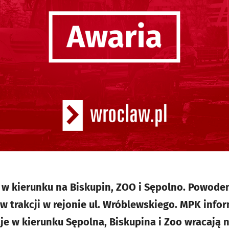
 w kierunku na Biskupin, ZOO i Sępolno. Powod
w trakcji w rejonie ul. Wróblewskiego. MPK infor
e w kierunku Sępolna, Biskupina i Zoo wracają n