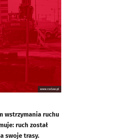
www.roclaw.pl
em wstrzymania ruchu
muje: ruch został
a swoje trasy.