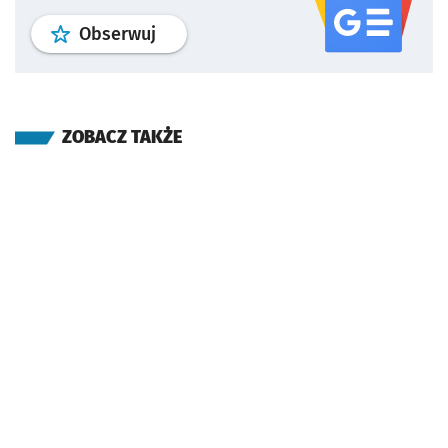
profil
google news
serwisu wroclaw
Obserwuj
ZOBACZ TAKŻE