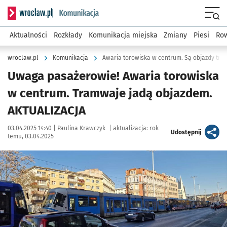
Serwis informacyjny wroclaw.pl podserwis: Komunikacja
Menu
Aktualności
Rozkłady
Komunikacja miejska
Zmiany
Piesi
Row
wroclaw.pl
Komunikacja
Awaria torowiska w centrum. Są objazdy tr
Uwaga pasażerowie! Awaria torowiska
w centrum. Tramwaje jadą objazdem.
AKTUALIZACJA
Data publikacji:
Autor:
03.04.2025 14:40 |
Paulina Krawczyk
|
aktualizacja:
rok
artykuł
Udostępnij
temu, 03.04.2025
Kliknij, aby powiększyć