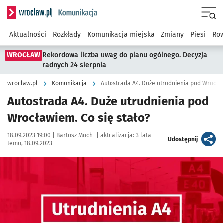
Serwis informacyjny wroclaw.pl podserwis: Komunikacja
Menu
Aktualności
Rozkłady
Komunikacja miejska
Zmiany
Piesi
Row
WROCŁAW
Rekordowa liczba uwag do planu ogólnego. Decyzja
radnych 24 sierpnia
wroclaw.pl
Komunikacja
Autostrada A4. Duże utrudnienia pod Wrocław
Autostrada A4. Duże utrudnienia pod
Wrocławiem. Co się stało?
Data publikacji:
Autor:
18.09.2023 19:00 |
Bartosz Moch
|
aktualizacja:
3 lata
artykuł
Udostępnij
temu, 18.09.2023
Kliknij, aby powiększyć