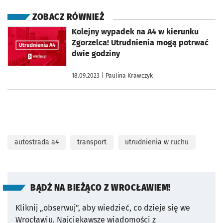
ZOBACZ RÓWNIEŻ
otworzy się w nowej karcie
Kolejny wypadek na A4 w kierunku
Zgorzelca! Utrudnienia mogą potrwać
dwie godziny
18.09.2023
| Paulina Krawczyk
autostrada a4
transport
utrudnienia w ruchu
BĄDŹ NA BIEŻĄCO Z WROCŁAWIEM!
Kliknij „obserwuj”, aby wiedzieć, co dzieje się we
Wrocławiu.
Najciekawsze wiadomości z