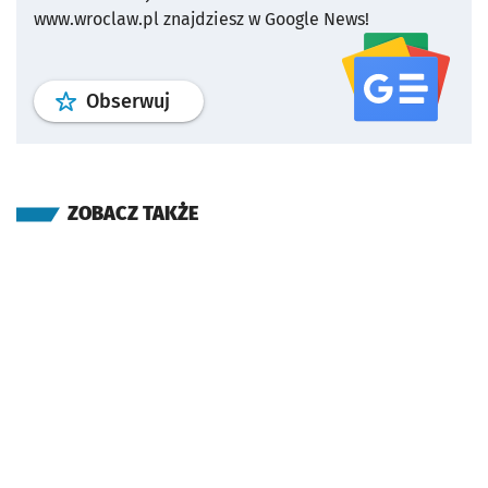
www.wroclaw.pl znajdziesz w Google News!
profil
google news
serwisu wroclaw
Obserwuj
ZOBACZ TAKŻE